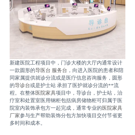
新建医院工程项目中，门诊大楼的大厅内通常设计
一款圆形的
导医台
服务台
，向进入医院的患者和陪
同家属提供就诊分流或是医疗信息咨询服务，圆形
的
导诊台
或是护士站 承担了医护就诊分流的**流
程。在整体
医院家具
项目中，导诊台，护士站，治
疗室和处置室医用钢柜包括病房储物柜可归属于医
院室内装饰承包方一起完成，通常专业的
医院家具
厂家
参与生产帮助装饰分包方加快项目交付节省更
多时间和成本。