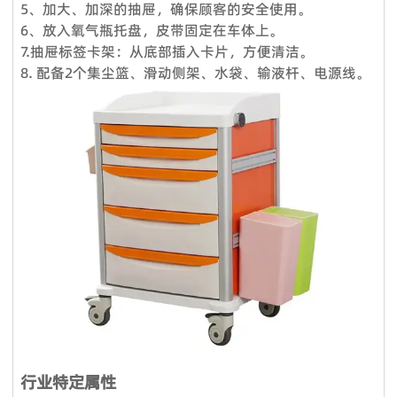
5、加大、加深的抽屉，确保顾客的安全使用。
VOUPLUS组建了专业的工程团队，为工程客户和品牌店客户提
观我们的工厂外，我们还可以帮助您预订酒店、机场接机等。
6、放入氧气瓶托盘，皮带固定在车体上。
供完善的服务和****的项目解决方案。工程团队负责投标项目、
Q3.你们工厂的付款期限是怎样的？
7.抽屉标签卡架：从底部插入卡片，方便清洁。
方案设计、配置、现场测量、验收报告、后续服务等。项目案例
8. 配备2个集尘篮、滑动侧架、水袋、输液杆、电源线。
标准产品，通常以 TT 30% 定金，装货前 70% 余款；信用证；
来自政府、医疗机构、教育系统、酒店、银行等各行各业。我们
OA；贸易保证可接受。定制产品需支付 50% 定金。
还负责提供专业的服务，通过提供培训课程帮助品牌店客户建立
Q4：交货时间怎么样？
强大的销售团队，这就是过去15年来客户选择我们的原因。
服务理念：客户至上
标准产品需要5-7个工作日，定制产品时间需要20天；大批量生
产需要10天**。
售前服务：
Q5：我是一个小批发商，你们接受小额订单吗？
VOUPLUS坚持把专业的人放在合适的岗位，工程团队为客户提
当然可以。从您联系我们的那一刻起，您就成为我们宝贵的潜在
供专业的方案设计、**合理的空间配置、后期的跟进工作，致力
客户。无论您的数量多大或少，我们都期待与您合作，希望我们
于打造和谐的工作环境。
未来能够共同成长。
销售服务：
Q6：我可以把我的标志放在产品上吗？
我们是一支专业的咨询团队，帮助您选择合适的家具并给出建议
是的。您可以将您的织物徽标发送给我们，然后我们可以在椅子
和详细的家具保养原则。
上放置您的徽标。此外，我们可以在盒子上印上您的徽标。
售后服务：
行业特定属性
Q7. 你们的质量控制如何？
产品享受三年保固及维修服务。我司售后服务中心负责处理客户