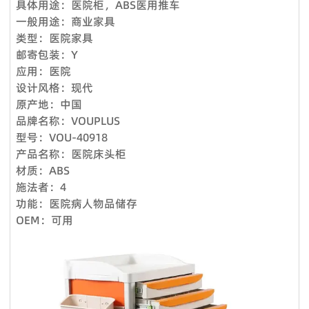
具体用途：医院柜，ABS
医用推车
质量是我们的文化。我们拥有专业的质量检测中心，对原材料进
咨询、投诉、维修及应急服务、亲善回访等。三年保固期内，除
一般用途：商业家具
行化学和物理测试，只有合格的才能生产。专业的QC团队拥有
人为因素外，经维修后，产品无法正常使用，厂家将给予换货。
类型：医院家具
50名成员，在交货前对产品和包装进行测试。我们将在整个批
邮寄包装：Y
量生产过程中控制货物的质量。我们保证客户对我们**产品
应用：医院
100％满意。如果您对柔佛的质量或服务不满意，请随时立即反
设计风格：现代
馈我们，如果产品不符合合同要求，我们将免费更换或在下一个
原产地：中国
订单中给您补偿。对于国外订单，我们确保大多数配件。在某些
品牌名称：VOUPLUS
特殊情况下，我们将给予折扣作为解决方案。
型号：VOU-40918
产品名称：医院床头柜
Q8. 你的设计能力如何？
材质：ABS
我们拥有12人的设计团队，设计师拥有10年以上行业经验，毕
施法者：4
业于家具产品设计专业，医疗家具风格、医院空间布局均由我们
功能：医院病人物品储存
设计团队自主设计开发。
OEM：可用
Q9：你们能对你们的产品提供保修吗？
是的，我们对**产品提供 100% 满意保证。我们可以提供 5 年
的保证。
Q10：您可以进行定制吗？