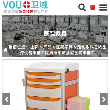


医院家具
当前位置：
主页
>
产品
>
医院家具
>
定制敷料急救医

疗设备手推车医用推车带抽屉医院手推车
‹
›