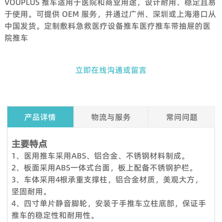
VOUPLUS 推车适用于医院和商业用途，设计耐用、稳定且易
于使用。可提供 OEM 服务，并通过广州、深圳或上海港口从
中国发货。定制敷料急救医疗设备推车医疗推车带抽屉的医
院推车
立即在线沟通或留言
产品详情
物流与服务
常问问题
Q1. 我可以在下订单之前索取样品吗？
主要特点
是的，我们欢迎样品订单来测试和检查质量。混合样品是可以接
1、医用推车采用ABS、铝合金、不锈钢材料制成。
受的。但考虑到节省邮费，我们还提供详细的图片和其他您需要
2、板面采用ABS一体式台面，板上配备不锈钢护栏。
的文件，以作为替代解决方案来消除您的顾虑。
3、车体采用4根承重支撑柱，铝合金材质，美观大方，
坚固耐用。
Q2.我可以参观你们的工厂吗？
4、四寸单片静音脚轮，安装于手推车立柱底部，保证手
当然，我们的工厂位于中国广州，距离广州白云国际机场仅 12
推车的稳定性和耐用性。
360度服务：
公里。如果您想参观我们的工厂，请联系我们预约。除了带您参