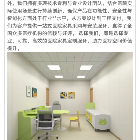
外，我们拥有多项技术专利与专业设计团队，结合医院实
Q4：交货时间怎么样？
强大的销售团队，这就是过去15年来客户选择我们的原因。
际使用场景进行持续创新，确保产品在功能性、安全性与
服务理念：客户至上
标准产品需要5-7个工作日，定制产品时间需要20天；大批量生
智能化方面处于行业**水平。从方案设计到工程交付，我
产需要10天**。
们为客户提供一站式医院家具采购与安装服务，赢得了全
售前服务：
国众多医疗机构的信赖与好评。 选择我们，即是选择专
Q5：我是一个小批发商，你们接受小额订单吗？
VOUPLUS坚持把专业的人放在合适的岗位，工程团队为客户提
业、可靠、高效的医院家具定制服务，助力医疗空间价值
当然可以。从您联系我们的那一刻起，您就成为我们宝贵的潜在
供专业的方案设计、**合理的空间配置、后期的跟进工作，致力
提升。
客户。无论您的数量多大或少，我们都期待与您合作，希望我们
于打造和谐的工作环境。
未来能够共同成长。
销售服务：
Q6：我可以把我的标志放在产品上吗？
我们是一支专业的咨询团队，帮助您选择合适的家具并给出建议
是的。您可以将您的织物徽标发送给我们，然后我们可以在椅子
和详细的家具保养原则。
上放置您的徽标。此外，我们可以在盒子上印上您的徽标。
售后服务：
Q7. 你们的质量控制如何？
产品享受三年保固及维修服务。我司售后服务中心负责处理客户
质量是我们的文化。我们拥有专业的质量检测中心，对原材料进
咨询、投诉、维修及应急服务、亲善回访等。三年保固期内，除
行化学和物理测试，只有合格的才能生产。专业的QC团队拥有
人为因素外，经维修后，产品无法正常使用，厂家将给予换货。
50名成员，在交货前对产品和包装进行测试。我们将在整个批
量生产过程中控制货物的质量。我们保证客户对我们**产品
100％满意。如果您对柔佛的质量或服务不满意，请随时立即反