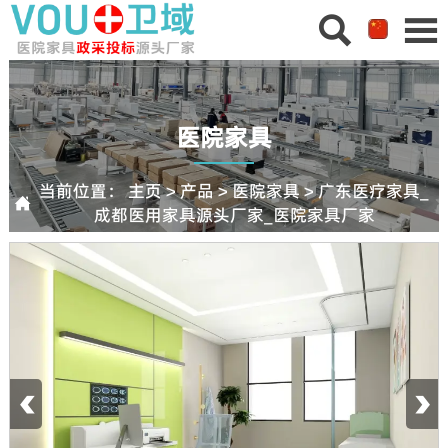


医院家具
当前位置：
主页
>
产品
>
医院家具
>
广东医疗家具_

成都医用家具源头厂家_医院家具厂家
‹
›