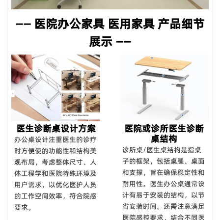
馈我们，如果产品不符合合同要求，我们将免费更换或在下一个
—— 医院办公家具 医用家具 产品细节
订单中给您补偿。对于国外订单，我们确保大多数配件。在某些
特殊情况下，我们将给予折扣作为解决方案。
展示 ——
Q8. 你的设计能力如何？
我们拥有12人的设计团队，设计师拥有10年以上行业经验，毕
业于家具产品设计专业，医疗家具风格、医院空间布局均由我们
设计团队自主设计开发。
Q9：你们能对你们的产品提供保修吗？
是的，我们对**产品提供 100% 满意保证。我们可以提供 5 年
医生诊断桌设计方案
医院或诊所医生诊断
的保证。
桌结构
办公桌设计注重医生的诊疗
Q10：您可以进行定制吗？
诊所桌/医生桌结构是指桌
时方便使的功能性和结构美
子的框架，包括桌腿、桌面
观布局，考虑整体尺寸、人
我们拥有强大的开发工具来映射自定义功能。
和支撑，旨在确保稳定性和
体工程学和医院特殊环境及
耐用性。 医生办公桌通常设
用户需求，以优化医护人员
计有易于安装的结构，以节
的工作空间效率，符合院感
省安装时间。还需注意满足
要求。
医院感控要求，结合不同医