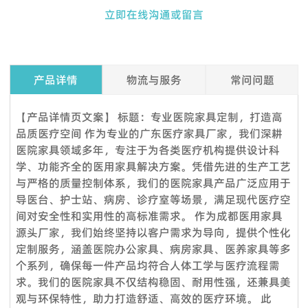
立即在线沟通或留言
产品详情
物流与服务
常问问题
Q1. 我可以在下订单之前索取样品吗？
【产品详情页文案】 标题：专业医院家具定制，打造高
是的，我们欢迎样品订单来测试和检查质量。混合样品是可以接
品质医疗空间 作为专业的广东医疗家具厂家，我们深耕
受的。但考虑到节省邮费，我们还提供详细的图片和其他您需要
医院家具领域多年，专注于为各类医疗机构提供设计科
的文件，以作为替代解决方案来消除您的顾虑。
学、功能齐全的医用家具解决方案。凭借先进的生产工艺
与严格的质量控制体系，我们的医院家具产品广泛应用于
Q2.我可以参观你们的工厂吗？
导医台、护士站、病房、诊疗室等场景，满足现代医疗空
当然，我们的工厂位于中国广州，距离广州白云国际机场仅 12
间对安全性和实用性的高标准需求。 作为成都医用家具
360度服务：
公里。如果您想参观我们的工厂，请联系我们预约。除了带您参
源头厂家，我们始终坚持以客户需求为导向，提供个性化
VOUPLUS组建了专业的工程团队，为工程客户和品牌店客户提
观我们的工厂外，我们还可以帮助您预订酒店、机场接机等。
定制服务，涵盖医院办公家具、病房家具、医养家具等多
供完善的服务和****的项目解决方案。工程团队负责投标项目、
Q3.你们工厂的付款期限是怎样的？
个系列，确保每一件产品均符合人体工学与医疗流程需
方案设计、配置、现场测量、验收报告、后续服务等。项目案例
求。我们的医院家具不仅结构稳固、耐用性强，还兼具美
标准产品，通常以 TT 30% 定金，装货前 70% 余款；信用证；
来自政府、医疗机构、教育系统、酒店、银行等各行各业。我们
观与环保特性，助力打造舒适、高效的医疗环境。 此
OA；贸易保证可接受。定制产品需支付 50% 定金。
还负责提供专业的服务，通过提供培训课程帮助品牌店客户建立