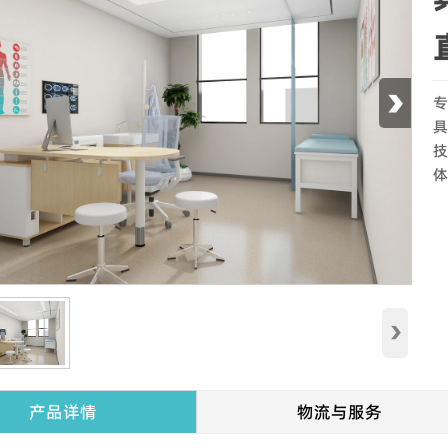
›
专
具
技
体
›
产品详情
物流与服务