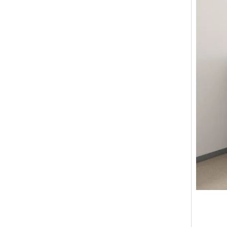
是的。您
服务理
标。
售前服
Q7.
VOUP
质量是我
作，致力
拥有50
销售服
产品10
我们是一
或在下一
售后服
Q8.
产品享受
我们拥有
内，除人
我们设计
Q9：
是的，我
Q10
我们拥有