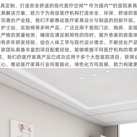
家具定制，打造安全舒适的现代医疗空间** 作为国内**的医院
 我可以在下订单之前索取样品吗？
家具解决方案，致力于为各级医疗机构打造安全、环保、舒适的
们欢迎样品订单来测试和检查质量。混合样品是可以接受的。但考
与完善的产业链，我们不断推动医疗家具设计与制造的创新升级。
文件，以作为替代解决方案来消除您的顾虑。
、护士站、实验椅等多种产品，广泛应用于医院门诊、病房、实验
我可以参观你们的工厂吗？
过严格的质量检测，确保在满足耐用性的同时，提升患者的就医体
拥有多年研发经验，结合人体工学与现代设计理念，不断优化产
们的工厂位于中国广州，距离广州白云国际机场仅 12 公里。如果
厂家团队具备丰富的项目配套经验，能够根据不同医疗机构的需
我们的工厂外，我们还可以帮助您预订酒店、机场接机等。
目前，我们的医疗家具产品已成功应用于多个大型医院项目，获得
你们工厂的付款期限是怎样的？
核心，推动医疗家具行业向智能化、绿色化方向发展，助力构建
，通常以 TT 30% 定金，装货前 70% 余款；信用证；OA；贸易保
交货时间怎么样？
需要5-7个工作日，定制产品时间需要20天；大批量生产需要10天*
服务：
我是一个小批发商，你们接受小额订单吗？
LUS组建了专业的工程团队，为工程客户和品牌店客户提供完善的服务
。从您联系我们的那一刻起，您就成为我们宝贵的潜在客户。无论
案设计、配置、现场测量、验收报告、后续服务等。项目案例来自
来能够共同成长。
我们还负责提供专业的服务，通过提供培训课程帮助品牌店客户建立
我可以把我的标志放在产品上吗？
原因。