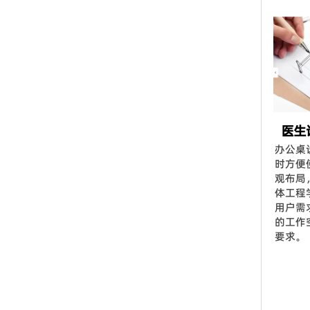
医生
办公桌
时方便
观布局
体工程
用户需
的工作
要求。