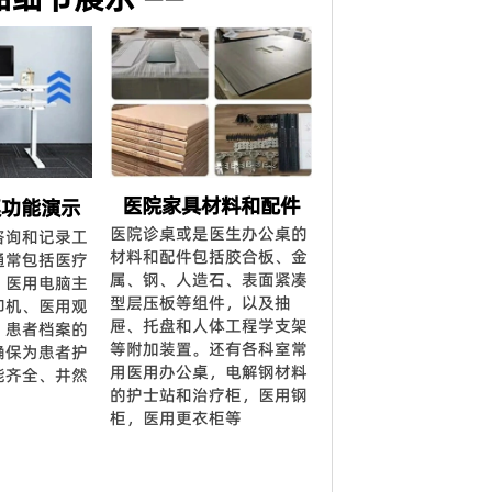
医院家具材料和配件
桌功能演示
医院诊桌或是医生办公桌的
咨询和记录工
材料和配件包括胶合板、金
通常包括医疗
属、钢、人造石、表面紧凑
、医用电脑主
型层压板等组件，以及抽
印机、医用观
屉、托盘和人体工程学支架
，患者档案的
等附加装置。还有各科室常
确保为患者护
用医用办公桌，电解钢材料
能齐全、井然
的护士站和治疗柜，医用钢
柜，医用更衣柜等