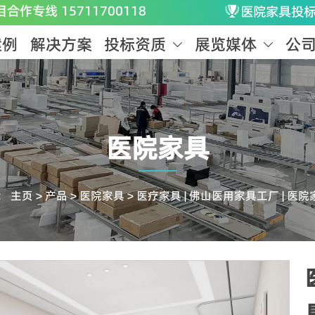
目合作专线 15711700118
医院家具投

案例
解决方案
投标资质
展览媒体
公


医院家具
：
主页
>
产品
>
医院家具
>
医疗家具 | 佛山医用家具工厂 | 医