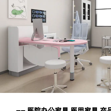
可以将您的织物徽标发送给我们，然后我们可以在椅子上放置您的
念：客户至上
务：
 你们的质量控制如何？
LUS坚持把专业的人放在合适的岗位，工程团队为客户提供专业的方案
们的文化。我们拥有专业的质量检测中心，对原材料进行化学和物理
于打造和谐的工作环境。
名成员，在交货前对产品和包装进行测试。我们将在整个批量生产过程
务：
0％满意。如果您对柔佛的质量或服务不满意，请随时立即反馈我们
支专业的咨询团队，帮助您选择合适的家具并给出建议和详细的家
个订单中给您补偿。对于国外订单，我们确保大多数配件。在某些
务：
 你的设计能力如何？
三年保固及维修服务。我司售后服务中心负责处理客户咨询、投诉
12人的设计团队，设计师拥有10年以上行业经验，毕业于家具产
为因素外，经维修后，产品无法正常使用，厂家将给予换货。
团队自主设计开发。
你们能对你们的产品提供保修吗？
们对**产品提供 100% 满意保证。我们可以提供 5 年的保证。
：您可以进行定制吗？
强大的开发工具来映射自定义功能。
—— 医院办公家具 医用家具 产