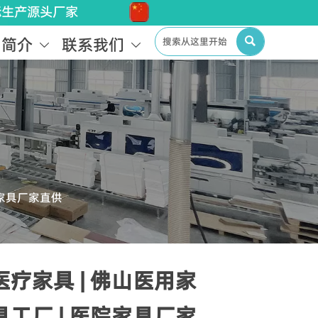
标生产源头厂家
司简介
联系我们



院家具厂家直供
医疗家具 | 佛山医用家
具工厂 | 医院家具厂家