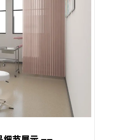
徽标。此外，我们可以在盒子上印上您的徽
设计、**合理的空间配置、后期的跟进工
测试，只有合格的才能生产。专业的QC团队
中控制货物的质量。我们保证客户对我们**
，如果产品不符合合同要求，我们将免费更换
具保养原则。
特殊情况下，我们将给予折扣作为解决方案。
、维修及应急服务、亲善回访等。三年保固期
品设计专业，医疗家具风格、医院空间布局均由
品细节展示 ——