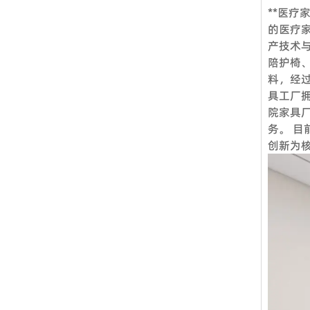
**医疗
Q1.
的医疗
是的，我
产技术
您需要的
陪护椅
Q2.
料，经
具工厂
当然，我
院家具
带您参观
务。 
Q3.
创新为
标准产品
Q4：
标准产品
360度
Q5：
VOUP
当然可以
项目、方
望我们未
行各业。
Q6：
择我们的