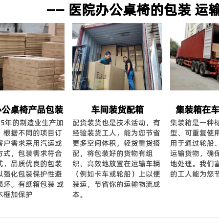
—— 医院办公桌椅的包装 运输
办公桌椅产品包装
车间装货配箱
集装箱在
15年的制造业生产加
配货装货也是技术活动，有
集装箱是一种
，根据不同的项目订
经验装货工人，能为您节省
型、可重复使
客户需求采用汽运或
更多空间体积，轻货重货搭
用于通过轮船
方式，包装需求符合
配，将包装好的货物有组
运输货物，确
式，品质优良的包装
织、高效地放置在运输车辆
地处理。我们
以强化包装保护性避
（例如卡车或轮船）上以便
的工人能为您
损坏。有纸箱包装 或
装运，节省你的运输物流成
木框加保护
本。