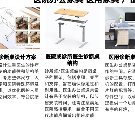
医院或诊所医生诊断桌
诊断桌设计方案
医用诊断
结构
设计注重医生的诊疗
医生办公桌是
诊所桌/医生桌结构是指桌
使的功能性和结构美
作的空间。它
子的框架，包括桌腿、桌面
，考虑整体尺寸、人
诊断工具存放
和支撑，旨在确保稳定性和
学和医院特殊环境及
机的配置、打
耐用性。 医生办公桌通常设
求，以优化医护人员
片灯的配置等
计有易于安装的结构，以节
空间效率，符合院感
存储空间，以
省安装时间。还需注意满足
理提供一个功
医院感控要求，结合不同医
有序的环境。
疗功能房间做出相应功能