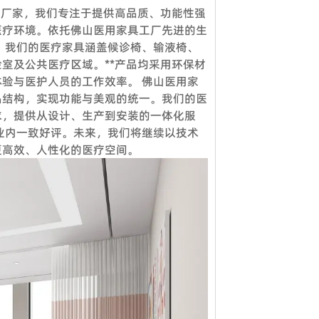
家具厂家，我们专注于提供高品质、功能性强
医疗环境。依托佛山医用家具工厂先进的生
虑到节省邮费，我们还提供详细的图片和其他
 我们的医疗家具涵盖候诊椅、输液椅、
室及公共医疗区域。**产品均采用环保材
验与医护人员的工作效率。 佛山医用家
品结构，实现功能与美观的统一。我们的医
您想参观我们的工厂，请联系我们预约。除了
求，提供从设计、生产到安装的一体化服
业内一致好评。未来，我们将继续以技术
更高效、人性化的医疗空间。
证可接受。定制产品需支付 50% 定金。
*。
和****的项目解决方案。工程团队负责投标
您的数量多大或少，我们都期待与您合作，希
政府、医疗机构、教育系统、酒店、银行等各
强大的销售团队，这就是过去15年来客户选