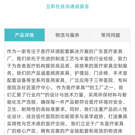
立即在线沟通或留言
产品详情
物流与服务
常问问题
Q1. 我可以在下订单之前索取样品吗？
作为一家专注于医疗环境配套解决方案的广东医疗家具
是的，我们欢迎样品订单来测试和检查质量。混合样品是可以接
厂，我们依托于先进的制造工艺与丰富的行业经验，致力
受的。但考虑到节省邮费，我们还提供详细的图片和其他您需要
于为各类医疗机构提供高品质、高效率的医疗家具定制服
的文件，以作为替代解决方案来消除您的顾虑。
务。我们的产品涵盖病房家具、护理站、门诊椅、手术室
配套设备等全系列医用家具，广泛应用于三甲医院、专科
Q2.我可以参观你们的工厂吗？
医院及社区医疗中心。 作为医疗家具**的工厂之一，我
当然，我们的工厂位于中国广州，距离广州白云国际机场仅 12
们汇聚了行业内**的设计与技术力量，采用环保材料与智
360度服务：
公里。如果您想参观我们的工厂，请联系我们预约。除了带您参
能化生产流程，确保每一件产品都符合医疗环境对安全、
VOUPLUS组建了专业的工程团队，为工程客户和品牌店客户提
观我们的工厂外，我们还可以帮助您预订酒店、机场接机等。
卫生、耐用性的高标准要求。同时，我们注重产品的人性
供完善的服务和****的项目解决方案。工程团队负责投标项目、
Q3.你们工厂的付款期限是怎样的？
化设计，结合现代医院的功能需求与美学趋势，打造兼具
方案设计、配置、现场测量、验收报告、后续服务等。项目案例
实用性与艺术感的医疗空间。 我们立足于广东医疗家具
标准产品，通常以 TT 30% 定金，装货前 70% 余款；信用证；
来自政府、医疗机构、教育系统、酒店、银行等各行各业。我们
厂的核心产区，拥有完善的产业链配套和高效的物流体
OA；贸易保证可接受。定制产品需支付 50% 定金。
还负责提供专业的服务，通过提供培训课程帮助品牌店客户建立