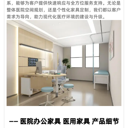
系，能够为客户提供快速响应与全方位服务支持。无论是
Q4：交货时间怎么样？
强大的销售团队，这就是过去15年来客户选择我们的原因。
整体医院空间规划，还是个性化家具定制，我们都以客户
服务理念：客户至上
标准产品需要5-7个工作日，定制产品时间需要20天；大批量生
需求为导向，助力现代化医疗环境的建设与升级。
产需要10天**。
售前服务：
Q5：我是一个小批发商，你们接受小额订单吗？
VOUPLUS坚持把专业的人放在合适的岗位，工程团队为客户提
当然可以。从您联系我们的那一刻起，您就成为我们宝贵的潜在
供专业的方案设计、**合理的空间配置、后期的跟进工作，致力
客户。无论您的数量多大或少，我们都期待与您合作，希望我们
于打造和谐的工作环境。
未来能够共同成长。
销售服务：
Q6：我可以把我的标志放在产品上吗？
我们是一支专业的咨询团队，帮助您选择合适的家具并给出建议
是的。您可以将您的织物徽标发送给我们，然后我们可以在椅子
和详细的家具保养原则。
上放置您的徽标。此外，我们可以在盒子上印上您的徽标。
售后服务：
Q7. 你们的质量控制如何？
产品享受三年保固及维修服务。我司售后服务中心负责处理客户
质量是我们的文化。我们拥有专业的质量检测中心，对原材料进
咨询、投诉、维修及应急服务、亲善回访等。三年保固期内，除
行化学和物理测试，只有合格的才能生产。专业的QC团队拥有
人为因素外，经维修后，产品无法正常使用，厂家将给予换货。
50名成员，在交货前对产品和包装进行测试。我们将在整个批
—— 医院办公家具 医用家具 产品细节
量生产过程中控制货物的质量。我们保证客户对我们**产品
100％满意。如果您对柔佛的质量或服务不满意，请随时立即反