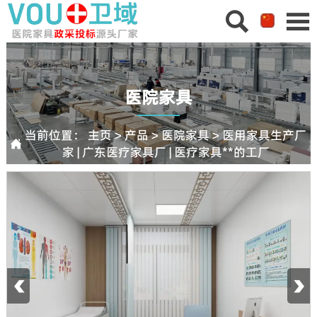


医院家具
当前位置：
主页
>
产品
>
医院家具
>
医用家具生产厂

家 | 广东医疗家具厂 | 医疗家具**的工厂
‹
›