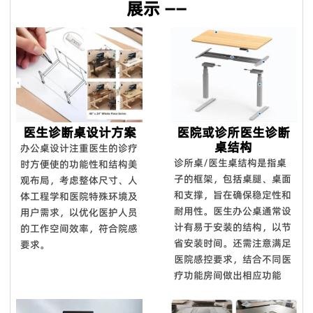
展示 ——
馈我们，如果产品不符合合同要求，我们将免费更换或在下一个
订单中给您补偿。对于国外订单，我们确保大多数配件。在某些
特殊情况下，我们将给予折扣作为解决方案。
Q8. 你的设计能力如何？
我们拥有12人的设计团队，设计师拥有10年以上行业经验，毕
业于家具产品设计专业，医疗家具风格、医院空间布局均由我们
设计团队自主设计开发。
医生诊断桌设计方案
医院或诊所医生诊断
桌结构
办公桌设计注重医生的诊疗
Q9：你们能对你们的产品提供保修吗？
诊所桌/医生桌结构是指桌
时方便使的功能性和结构美
是的，我们对**产品提供 100% 满意保证。我们可以提供 5 年
子的框架，包括桌腿、桌面
观布局，考虑整体尺寸、人
的保证。
和支撑，旨在确保稳定性和
体工程学和医院特殊环境及
耐用性。 医生办公桌通常设
Q10：您可以进行定制吗？
用户需求，以优化医护人员
计有易于安装的结构，以节
的工作空间效率，符合院感
我们拥有强大的开发工具来映射自定义功能。
省安装时间。还需注意满足
要求。
医院感控要求，结合不同医
疗功能房间做出相应功能