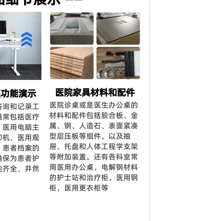
医院家具材料和配件
桌功能演示
医院诊桌或是医生办公桌的
咨询和记录工
材料和配件包括胶合板、金
通常包括医疗
属、钢、人造石、表面紧凑
、医用电脑主
型层压板等组件，以及抽
印机、医用观
屉、托盘和人体工程学支架
，患者档案的
等附加装置。还有各科室常
确保为患者护
用医用办公桌，电解钢材料
能齐全、井然
的护士站和治疗柜，医用钢
柜，医用更衣柜等