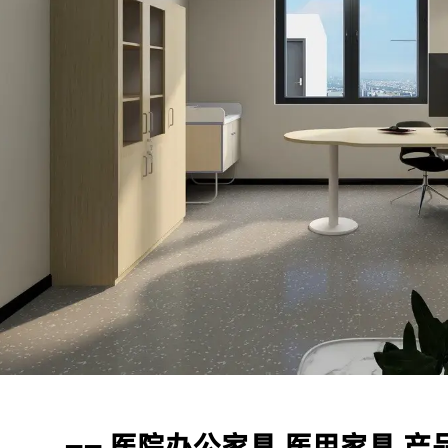
可以将您的织物徽标发送给我们，然后我们可以在椅子上放置您的
念：客户至上
务：
 你们的质量控制如何？
LUS坚持把专业的人放在合适的岗位，工程团队为客户提供专业的方案
们的文化。我们拥有专业的质量检测中心，对原材料进行化学和物理
于打造和谐的工作环境。
名成员，在交货前对产品和包装进行测试。我们将在整个批量生产过程
务：
0％满意。如果您对柔佛的质量或服务不满意，请随时立即反馈我们
支专业的咨询团队，帮助您选择合适的家具并给出建议和详细的家
个订单中给您补偿。对于国外订单，我们确保大多数配件。在某些
务：
 你的设计能力如何？
三年保固及维修服务。我司售后服务中心负责处理客户咨询、投诉
12人的设计团队，设计师拥有10年以上行业经验，毕业于家具产
为因素外，经维修后，产品无法正常使用，厂家将给予换货。
团队自主设计开发。
你们能对你们的产品提供保修吗？
们对**产品提供 100% 满意保证。我们可以提供 5 年的保证。
：您可以进行定制吗？
强大的开发工具来映射自定义功能。
—— 医院办公家具 医用家具 产