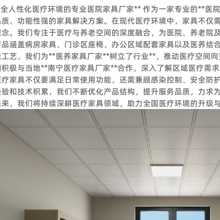
安全人性化医疗环境的专业医院家具厂家** 作为一家专业的**医
 我可以在下订单之前索取样品吗？
品质、功能性强的家具解决方案。在现代医疗环境中，家具不仅
们欢迎样品订单来测试和检查质量。混合样品是可以接受的。但考
理念。我们专注于医疗与养老空间的深度融合，为医院、养老院
文件，以作为替代解决方案来消除您的顾虑。
产品涵盖病房家具、门诊区座椅、办公区域配套家具以及医养结
我可以参观你们的工厂吗？
工艺，我们为**医养家具厂家**树立了行业**，推动医疗空间
们积极与当地**南宁医疗家具厂家**合作，深入了解区域医疗需
们的工厂位于中国广州，距离广州白云国际机场仅 12 公里。如果
医疗家具不仅要满足日常使用功能，还需兼顾感染控制、安全防护
我们的工厂外，我们还可以帮助您预订酒店、机场接机等。
经验和技术积累，我们不断优化产品结构，提升服务品质，力求
你们工厂的付款期限是怎样的？
未来，我们将持续深耕医疗家具领域，助力全国医疗环境的升级
，通常以 TT 30% 定金，装货前 70% 余款；信用证；OA；贸易保
交货时间怎么样？
需要5-7个工作日，定制产品时间需要20天；大批量生产需要10天*
服务：
我是一个小批发商，你们接受小额订单吗？
LUS组建了专业的工程团队，为工程客户和品牌店客户提供完善的服务
。从您联系我们的那一刻起，您就成为我们宝贵的潜在客户。无论
案设计、配置、现场测量、验收报告、后续服务等。项目案例来自
来能够共同成长。
我们还负责提供专业的服务，通过提供培训课程帮助品牌店客户建立
我可以把我的标志放在产品上吗？
原因。