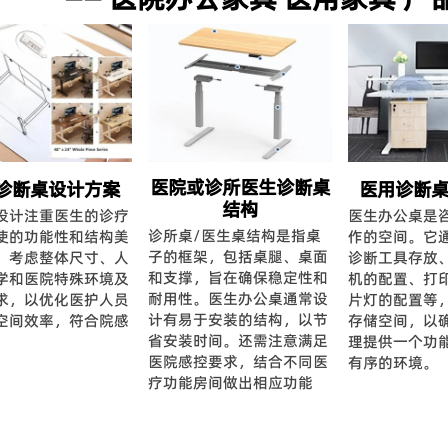
医院或诊所医生诊断桌
诊断桌设计方案
医用诊断
结构
设计注重医生的诊疗
医生办公桌是
诊所桌/医生桌结构是指桌
使的功能性和结构美
作的空间。它
子的框架，包括桌腿、桌面
，考虑整体尺寸、人
诊断工具存放
和支撑，旨在确保稳定性和
学和医院特殊环境及
机的配置、打
耐用性。 医生办公桌通常设
求，以优化医护人员
片灯的配置等
计有易于安装的结构，以节
空间效率，符合院感
存储空间，以
省安装时间。还需注意满足
理提供一个功
医院感控要求，结合不同医
有序的环境。
疗功能房间做出相应功能