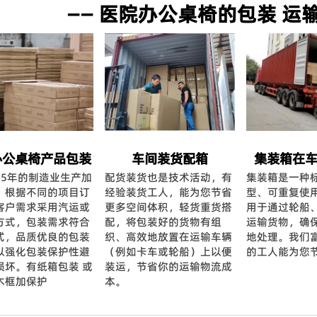
—— 医院办公桌椅的包装 运输
办公桌椅产品包装
车间装货配箱
集装箱在
15年的制造业生产加
配货装货也是技术活动，有
集装箱是一种
，根据不同的项目订
经验装货工人，能为您节省
型、可重复使
客户需求采用汽运或
更多空间体积，轻货重货搭
用于通过轮船
方式，包装需求符合
配，将包装好的货物有组
运输货物，确
式，品质优良的包装
织、高效地放置在运输车辆
地处理。我们
以强化包装保护性避
（例如卡车或轮船）上以便
的工人能为您
损坏。有纸箱包装 或
装运，节省你的运输物流成
木框加保护
本。