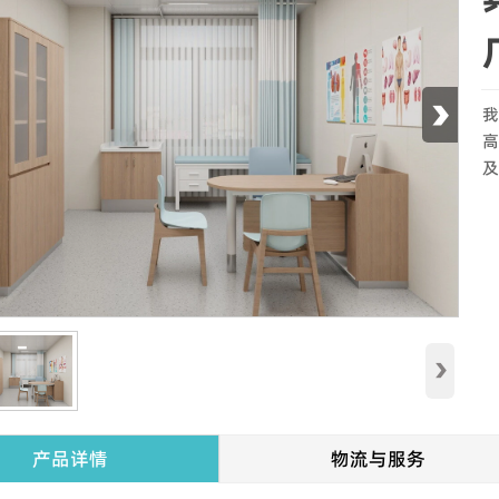
›
我
高
及
›
产品详情
物流与服务