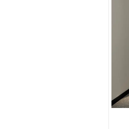
是的。您
服务理
标。
售前服
Q7.
VOUP
质量是我
作，致力
拥有50
销售服
产品10
我们是一
或在下一
售后服
Q8.
产品享受
我们拥有
内，除人
我们设计
Q9：
是的，我
Q10
我们拥有