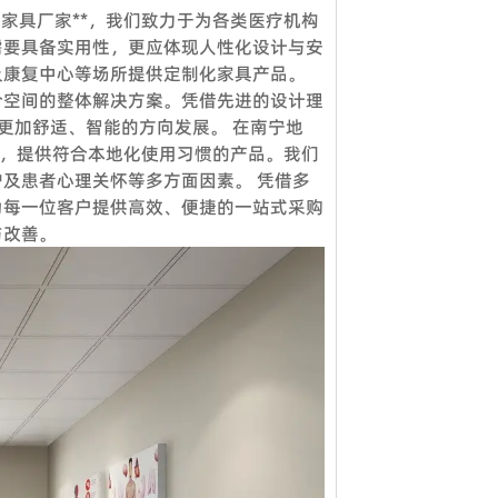
院家具厂家**，我们致力于为各类医疗机构
需要具备实用性，更应体现人性化设计与安
虑到节省邮费，我们还提供详细的图片和其他
及康复中心等场所提供定制化家具产品。
合空间的整体解决方案。凭借先进的设计理
向更加舒适、智能的方向发展。 在南宁地
求，提供符合本地化使用习惯的产品。我们
您想参观我们的工厂，请联系我们预约。除了
及患者心理关怀等多方面因素。 凭借多
为每一位客户提供高效、便捷的一站式采购
与改善。
证可接受。定制产品需支付 50% 定金。
*。
和****的项目解决方案。工程团队负责投标
您的数量多大或少，我们都期待与您合作，希
政府、医疗机构、教育系统、酒店、银行等各
强大的销售团队，这就是过去15年来客户选