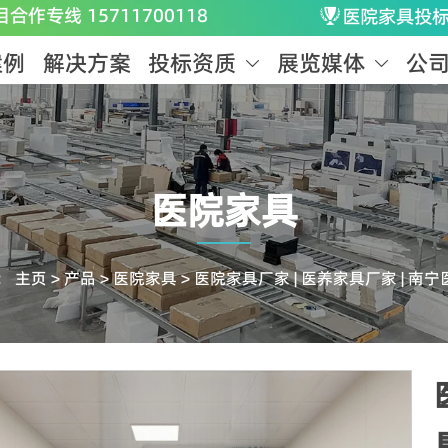
目合作专线 15711700118
医院家具投

案例
解决方案
投标资质
展览媒体
公


医院家具
：
主页
>
产品
>
医院家具
>
医院家具厂家 | 医养家具厂家 | 南