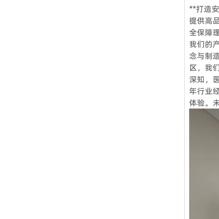
**打造
Q1.
提供高
是的，我
全保障
您需要的
我们的
Q2.
念与制造
区，我
当然，我
深知，
带您参观
年行业
Q3.
体验。
标准产品
Q4：
标准产品
360度
Q5：
VOUP
当然可以
项目、方
望我们未
行各业。
Q6：
择我们的