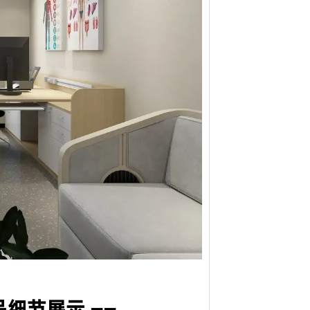
徽标。此外，我们可以在盒子上印上您的徽
设计、**合理的空间配置、后期的跟进工
测试，只有合格的才能生产。专业的QC团队
中控制货物的质量。我们保证客户对我们**
，如果产品不符合合同要求，我们将免费更换
具保养原则。
特殊情况下，我们将给予折扣作为解决方案。
、维修及应急服务、亲善回访等。三年保固期
品设计专业，医疗家具风格、医院空间布局均由
品细节展示 ——