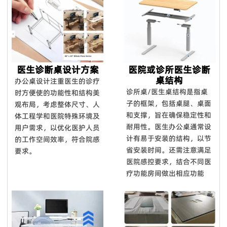
订单中给您补偿。对于国外订单，我们确保大多数配件。在某些
特殊情况下，我们将给予折扣作为解决方案。
Q8. 你的设计能力如何？
我们拥有12人的设计团队，设计师拥有10年以上行业经验，毕
医生诊断桌设计方案
医院或诊所医生诊断
业于家具产品设计专业，医疗家具风格、医院空间布局均由我们
桌结构
办公桌设计注重医生的诊疗
设计团队自主设计开发。
诊所桌/医生桌结构是指桌
时方便使的功能性和结构美
Q9：你们能对你们的产品提供保修吗？
子的框架，包括桌腿、桌面
观布局，考虑整体尺寸、人
是的，我们对**产品提供 100% 满意保证。我们可以提供 5 年
和支撑，旨在确保稳定性和
体工程学和医院特殊环境及
的保证。
耐用性。 医生办公桌通常设
用户需求，以优化医护人员
计有易于安装的结构，以节
的工作空间效率，符合院感
Q10：您可以进行定制吗？
省安装时间。还需注意满足
要求。
我们拥有强大的开发工具来映射自定义功能。
医院感控要求，结合不同医
疗功能房间做出相应功能