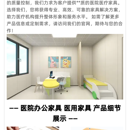
的质量控制，我们力求为客户提供**质的医院医疗家具。
服务理念：客户至上
标准产品需要5-7个工作日，定制产品时间需要20天；大批量生
选择我们，您将获得专业、高效、可靠的家具解决方案，
产需要10天**。
助力医疗机构提升整体形象和服务水平。 如需了解更多
售前服务：
产品信息或定制需求，请访问我们的官网，期待与您的合
Q5：我是一个小批发商，你们接受小额订单吗？
VOUPLUS坚持把专业的人放在合适的岗位，工程团队为客户提
作！
当然可以。从您联系我们的那一刻起，您就成为我们宝贵的潜在
供专业的方案设计、**合理的空间配置、后期的跟进工作，致力
客户。无论您的数量多大或少，我们都期待与您合作，希望我们
于打造和谐的工作环境。
未来能够共同成长。
销售服务：
Q6：我可以把我的标志放在产品上吗？
我们是一支专业的咨询团队，帮助您选择合适的家具并给出建议
是的。您可以将您的织物徽标发送给我们，然后我们可以在椅子
和详细的家具保养原则。
上放置您的徽标。此外，我们可以在盒子上印上您的徽标。
售后服务：
Q7. 你们的质量控制如何？
产品享受三年保固及维修服务。我司售后服务中心负责处理客户
质量是我们的文化。我们拥有专业的质量检测中心，对原材料进
咨询、投诉、维修及应急服务、亲善回访等。三年保固期内，除
行化学和物理测试，只有合格的才能生产。专业的QC团队拥有
人为因素外，经维修后，产品无法正常使用，厂家将给予换货。
—— 医院办公家具 医用家具 产品细节
50名成员，在交货前对产品和包装进行测试。我们将在整个批
量生产过程中控制货物的质量。我们保证客户对我们**产品
展示 ——
100％满意。如果您对柔佛的质量或服务不满意，请随时立即反
馈我们，如果产品不符合合同要求，我们将免费更换或在下一个