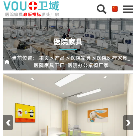


医院家具
当前位置：
主页
>
产品
>
医院家具
>
医院医疗家具_

医院家具工厂_医院办公桌椅厂家
‹
›