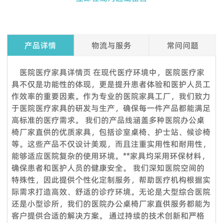
产品详情
物流与服务
常问问题
Q1. 我可以在下订单之前索取样品吗？
医院医疗家具详情页 在现代医疗环境中，医院医疗家
是的，我们欢迎样品订单来测试和检查质量。混合样品是可以接
具不仅是功能性的体现，更是提升患者体验和医护人员工
受的。但考虑到节省邮费，我们还提供详细的图片和其他您需要
作效率的重要因素。作为专业的医院家具工厂，我们致力
的文件，以作为替代解决方案来消除您的顾虑。
于医院医疗家具的研发与生产，确保每一件产品都能满足
高标准的医疗需求。 我们的产品线涵盖多种医院办公桌
Q2.我可以参观你们的工厂吗？
椅厂家直供的优质家具，包括诊室桌椅、护士站、候诊椅
当然，我们的工厂位于中国广州，距离广州白云国际机场仅 12
等。这些产品不仅设计美观，而且注重实用性和耐用性，
360度服务：
公里。如果您想参观我们的工厂，请联系我们预约。除了带您参
能够适应医院复杂的使用环境。**家具均采用环保材料，
VOUPLUS组建了专业的工程团队，为工程客户和品牌店客户提
观我们的工厂外，我们还可以帮助您预订酒店、机场接机等。
确保患者和医护人员的健康安全。 我们深知医院空间的
供完善的服务和****的项目解决方案。工程团队负责投标项目、
Q3.你们工厂的付款期限是怎样的？
特殊性，因此提供个性化定制服务，帮助医疗机构根据实
方案设计、配置、现场测量、验收报告、后续服务等。项目案例
际需求打造高效、舒适的诊疗环境。无论是大型综合医院
标准产品，通常以 TT 30% 定金，装货前 70% 余款；信用证；
来自政府、医疗机构、教育系统、酒店、银行等各行各业。我们
还是小型诊所，我们的医院办公桌椅厂家直供服务都能为
OA；贸易保证可接受。定制产品需支付 50% 定金。
还负责提供专业的服务，通过提供培训课程帮助品牌店客户建立
客户提供合适的解决方案。 通过持续的技术创新和严格
Q4：交货时间怎么样？
强大的销售团队，这就是过去15年来客户选择我们的原因。