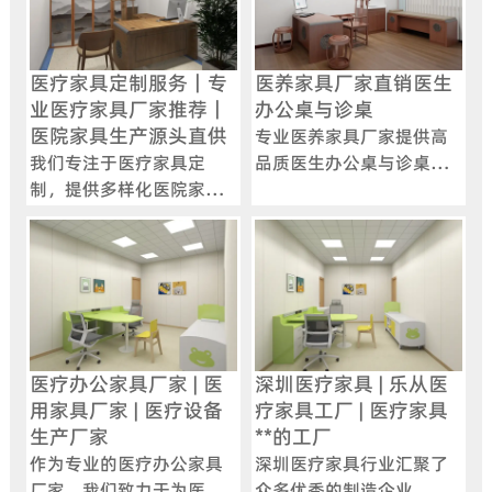
医疗家具定制服务｜专
医养家具厂家直销医生
业医疗家具厂家推荐｜
办公桌与诊桌
医院家具生产源头直供
专业医养家具厂家提供高
我们专注于医疗家具定
品质医生办公桌与诊桌，
制，提供多样化医院家具
满足医院诊室多样化需
生产方案。作为专业医疗
求，支持定制，打造舒适
家具厂家，我们致力于满
高效诊疗空间。
足各类医疗机构对家具的
需求，涵盖导医台、护士
站等功能性家具的设计与
制造，确保产品质量与实
用性兼备。
医疗办公家具厂家 | 医
深圳医疗家具 | 乐从医
用家具厂家 | 医疗设备
疗家具工厂 | 医疗家具
生产厂家
**的工厂
作为专业的医疗办公家具
深圳医疗家具行业汇聚了
厂家，我们致力于为医疗
众多优秀的制造企业，其