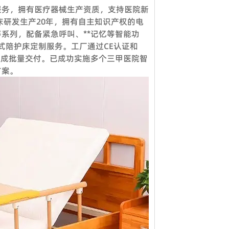
服务，拥有医疗器械生产资质，支持医院新
床研发生产20年，拥有自主知识产权的电
虑到节省邮费，我们还提供详细的图片和其他
系列，配备紧急呼叫、**记忆等智能功
式陪护床定制服务。工厂通过CE认证和
度完成批量交付。已成功实施多个三甲医院智
方案。
您想参观我们的工厂，请联系我们预约。除了
证可接受。定制产品需支付 50% 定金。
*。
和****的项目解决方案。工程团队负责投标
您的数量多大或少，我们都期待与您合作，希
政府、医疗机构、教育系统、酒店、银行等各
强大的销售团队，这就是过去15年来客户选