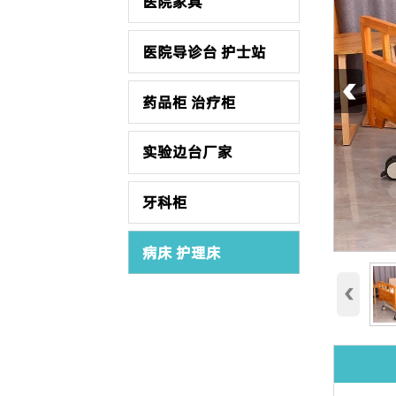
医院家具
医院导诊台 护士站
‹
药品柜 治疗柜
实验边台厂家
牙科柜
病床 护理床
‹