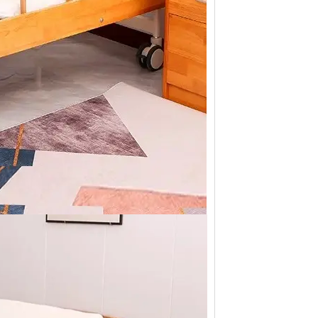
徽标。此外，我们可以在盒子上印上您的徽
设计、**合理的空间配置、后期的跟进工
测试，只有合格的才能生产。专业的QC团队
物的质量。我们保证客户对我们**产品
果产品不符合合同要求，我们将免费更换或在
具保养原则。
情况下，我们将给予折扣作为解决方案。
、维修及应急服务、亲善回访等。三年保固期
品设计专业，医疗家具风格、医院空间布局均由