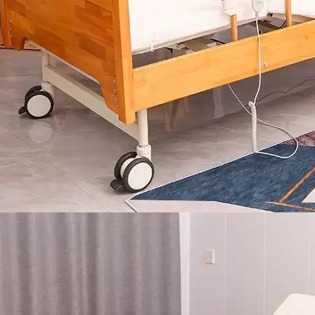
可以将您的织物徽标发送给我们，然后我们可以在椅子上放置您的
念：客户至上
务：
 你们的质量控制如何？
LUS坚持把专业的人放在合适的岗位，工程团队为客户提供专业的方案
们的文化。我们拥有专业的质量检测中心，对原材料进行化学和物理
于打造和谐的工作环境。
成员，在交货前测试产品和包装。我们将在整个批量生产过程中控制货
务：
满意。如果您对柔佛的质量或服务不满意，请随时立即反馈我们，如
支专业的咨询团队，帮助您选择合适的家具并给出建议和详细的家
单中给您补偿。对于国外订单，我们确保大多数配件。在某些特殊
务：
 你的设计能力如何？
三年保固及维修服务。我司售后服务中心负责处理客户咨询、投诉
12人的设计团队，设计师拥有10年以上行业经验，毕业于家具产
为因素外，经维修后，产品无法正常使用，厂家将给予换货。
团队自主设计开发。
你们能对你们的产品提供保修吗？
们对**产品提供 100% 满意保证。我们可以提供 5 年的保证。
：您可以进行定制吗？
强大的开发工具来映射自定义功能。