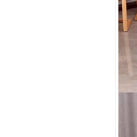
是的。您
服务理
标。
售前服
Q7.
VOUP
质量是我
作，致力
有50名
销售服
100％
我们是一
下一个订
售后服
Q8.
产品享受
我们拥有
内，除人
我们设计
Q9：
是的，我
Q10
我们拥有