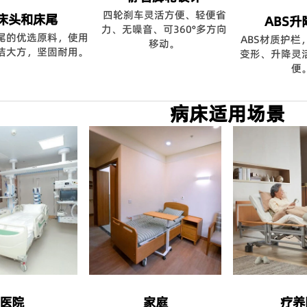
四轮刹车灵活方便、轻便省
床头和床尾
ABS升
力、无噪音、可360°多方向
尾的优选原料，使用
ABS材质护栏
移动。
洁大方，坚固耐用。
变形、升降灵
便
病床适用场景
医院
家庭
疗养