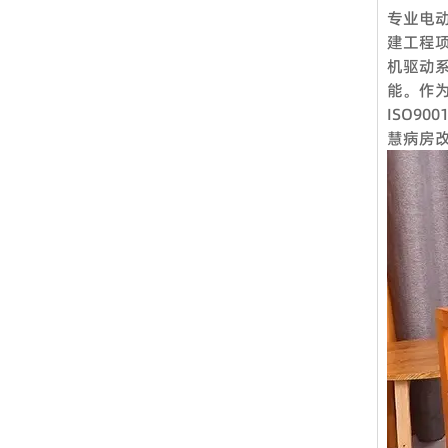
专业电
Q1.
建工程
是的，我
机驱动
您需要的
能。作
Q2.
ISO9
慧病房
当然，我
带您参观
Q3.
标准产品
Q4：
标准产品
360度
Q5：
VOUP
当然可以
项目、方
望我们未
行各业。
Q6：
择我们的