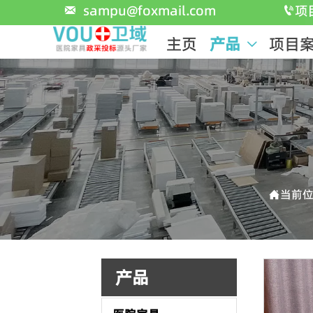
sampu@foxmail.com
项


主页
产品
项目

当前

产品