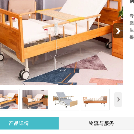
专
案
›
生
提
›
产品详情
物流与服务