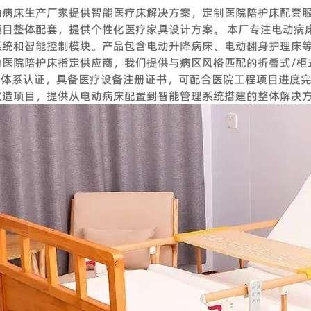
动病床生产厂家提供智能医疗床解决方案，定制医院陪护床配套
 我可以在下订单之前索取样品吗？
项目整体配套，提供个性化医疗家具设计方案。 本厂专注电动病
们欢迎样品订单来测试和检查质量。混合样品是可以接受的。但考
系统和智能控制模块。产品包含电动升降病床、电动翻身护理床等
文件，以作为替代解决方案来消除您的顾虑。
为医院陪护床指定供应商，我们提供与病区风格匹配的折叠式/柜
我可以参观你们的工厂吗？
001体系认证，具备医疗设备注册证书，可配合医院工程项目进
改造项目，提供从电动病床配置到智能管理系统搭建的整体解决
们的工厂位于中国广州，距离广州白云国际机场仅 12 公里。如果
我们的工厂外，我们还可以帮助您预订酒店、机场接机等。
你们工厂的付款期限是怎样的？
，通常以 TT 30% 定金，装货前 70% 余款；信用证；OA；贸易保
交货时间怎么样？
需要5-7个工作日，定制产品时间需要20天；大批量生产需要10天*
服务：
我是一个小批发商，你们接受小额订单吗？
LUS组建了专业的工程团队，为工程客户和品牌店客户提供完善的服务
。从您联系我们的那一刻起，您就成为我们宝贵的潜在客户。无论
案设计、配置、现场测量、验收报告、后续服务等。项目案例来自
来能够共同成长。
我们还负责提供专业的服务，通过提供培训课程帮助品牌店客户建立
我可以把我的标志放在产品上吗？
原因。