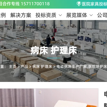
目合作专线 15711700118
医院家具投

案例
解决方案
投标资质
展览媒体
公


病床 护理床
位置：
主页
>
产品
>
病床 护理床
>
电动病床生产厂家,医院陪护