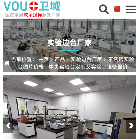


实验边台厂家
当前位置：
主页
>
产品
>
实验边台厂家
>
不锈钢实验

台图片价格 - 中央实验台定制及实验室设备报价
‹
›