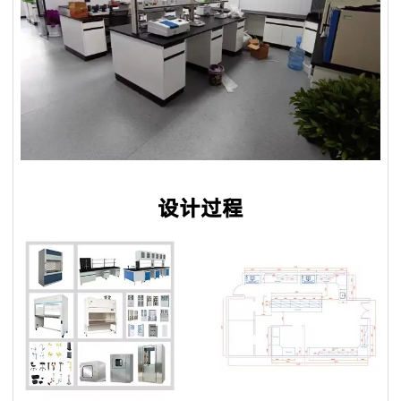
服务理念：客户至上
标准产品需要5-7个工作日，定制产品时间需要20天；大批量生
产需要10天**。
售前服务：
Q5：我是一个小批发商，你们接受小额订单吗？
VOUPLUS坚持把专业的人放在合适的岗位，工程团队为客户提
当然可以。从您联系我们的那一刻起，您就成为我们宝贵的潜在
供专业的方案设计、**合理的空间配置、后期的跟进工作，致力
客户。无论您的数量多大或少，我们都期待与您合作，希望我们
于打造和谐的工作环境。
未来能够共同成长。
销售服务：
Q6：我可以把我的标志放在产品上吗？
我们是一支专业的咨询团队，帮助您选择合适的家具并给出建议
是的。您可以将您的织物徽标发送给我们，然后我们可以在椅子
和详细的家具保养原则。
设计过程
上放置您的徽标。此外，我们可以在盒子上印上您的徽标。
售后服务：
Q7. 你们的质量控制如何？
产品享受三年保固及维修服务。我司售后服务中心负责处理客户
质量是我们的文化。我们拥有专业的质量检测中心，对原材料进
咨询、投诉、维修及应急服务、亲善回访等。三年保固期内，除
行化学和物理测试，只有合格的才能生产。专业的QC团队有50
人为因素外，经维修后，产品无法正常使用，厂家将给予换货。
名成员，在交货前测试产品和包装。我们将在整个批量生产过程
中控制货物的质量。我们保证客户对我们**产品100％满意。如
果您对柔佛的质量或服务不满意，请随时立即反馈我们，如果产
品不符合合同要求，我们将免费更换或在下一个订单中给您补
偿。对于国外订单，我们确保大多数配件。在某些特殊情况下，