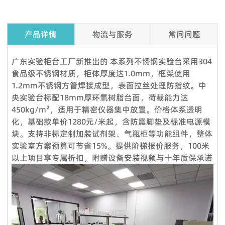
产品详情
物流与服务
常问问题
Q1. 我可以在下订单之前索取样品吗？
广东实验柜台工厂新推出的 本系列不锈钢实验台采用304
是的，我们欢迎样品订单来测试和检查质量。混合样品是可以接
食品级不锈钢材质，柜体厚度达1.0mm，框架使用
受的。但考虑到节省邮费，我们还提供详细的图片和其他您需要
1.2mm不锈钢方管焊接成型，表面拉丝处理防指纹。中
的文件，以作为替代解决方案来消除您的顾虑。
央实验台标配18mm厚环氧树脂台面，荷载能力达
450kg/m²，适用于精密仪器集中放置。价格体系透明
Q2.我可以参观你们的工厂吗？
化，基础款单价1280元/米起，含防震脚垫及标准电源模
当然，我们的工厂位于中国广州，距离广州白云国际机场仅 12
块。支持非标定制加装试剂架、气瓶柜等功能组件，整体
360度服务：
公里。如果您想参观我们的工厂，请联系我们预约。除了带您参
实验室方案预算可节省15%。提供阶梯报价服务，100米
VOUPLUS组建了专业的工程团队，为工程客户和品牌店客户提
观我们的工厂外，我们还可以帮助您预订酒店、机场接机等。
以上项目享专属折扣，附赠设备安装视频与十年质保承诺
供完善的服务和****的项目解决方案。工程团队负责投标项目、
Q3.你们工厂的付款期限是怎样的？
方案设计、配置、现场测量、验收报告、后续服务等。项目案例
标准产品，通常以 TT 30% 定金，装货前 70% 余款；信用证；
来自政府、医疗机构、教育系统、酒店、银行等各行各业。我们
OA；贸易保证可接受。定制产品需支付 50% 定金。
还负责提供专业的服务，通过提供培训课程帮助品牌店客户建立
Q4：交货时间怎么样？
强大的销售团队，这就是过去15年来客户选择我们的原因。