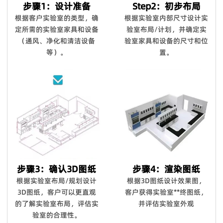
步骤1：设计准备
Step2：初步布局
我们将给予折扣作为解决方案。
根据客户实验室的类型，确
根据实验室内部尺寸设计实
Q8. 你的设计能力如何？
定所需的实验室家具和设备
验室布局/计划，并确定实
（通风、净化和清洁设备
验室家具和设备的尺寸和位
我们拥有12人的设计团队，设计师拥有10年以上行业经验，毕
等）。
置。
业于家具产品设计专业，医疗家具风格、医院空间布局均由我们
设计团队自主设计开发。
Q9：你们能对你们的产品提供保修吗？
是的，我们对**产品提供 100% 满意保证。我们可以提供 5 年
的保证。
Q10：您可以进行定制吗？
我们拥有强大的开发工具来映射自定义功能。
步骤3：确认3D图纸
步骤4：渲染图纸
根据实验室布局/规划设计
根据3D图纸设计效果图，
3D图纸，客户可以更直观
客户获得实验室**终图纸，
的了解实验室布局，评估实
并评估实验室外观
验室的合理性。