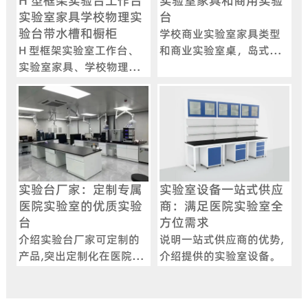
H 型框架实验台工作台
实验室家具和商用实验
实验室家具学校物理实
台
验台带水槽和橱柜
学校商业实验室家具类型
H 型框架实验室工作台、
和商业实验室桌，岛式实
实验室家具、学校物理实
验室工作台，带橱柜金属
验室桌，带水槽和橱柜，
钢现代
了解我们耐用的 H 型框架
模块化实验室工作台，非
常适合学校物理实验室。
这些工作台采用实心钢框
架支撑上下柜单元和台
面，台面采用酚醛树脂、
实验台厂家：定制专属
实验室设备一站式供应
环氧树脂、陶瓷、花岗岩
医院实验室的优质实验
商：满足医院实验室全
和 Trespa 等各种材料。使
台
方位需求
用可选的移动式、无柜式
介绍实验台厂家可定制的
说明一站式供应商的优势,
或悬挂式柜式结构定制您
产品,突出定制化在医院实
介绍提供的实验室设备。
的实验室布局。光滑的高
验室的优势。
温固化表面确保耐用性和
易于清洁。为您的实验室