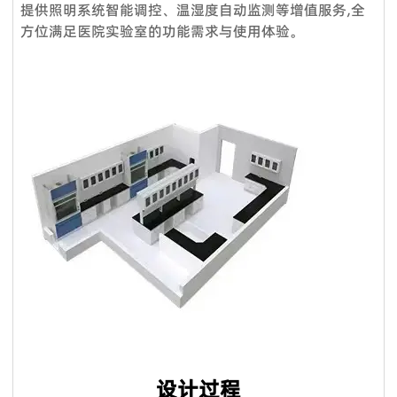
提供照明系统智能调控、温湿度自动监测等增值服务,全
标准产品，通常以 TT 30% 定金，装货前 70% 余款；信用证；
来自政府、医疗机构、教育系统、酒店、银行等各行各业。我们
方位满足医院实验室的功能需求与使用体验。
OA；贸易保证可接受。定制产品需支付 50% 定金。
还负责提供专业的服务，通过提供培训课程帮助品牌店客户建立
Q4：交货时间怎么样？
强大的销售团队，这就是过去15年来客户选择我们的原因。
服务理念：客户至上
标准产品需要5-7个工作日，定制产品时间需要20天；大批量生
产需要10天**。
售前服务：
Q5：我是一个小批发商，你们接受小额订单吗？
VOUPLUS坚持把专业的人放在合适的岗位，工程团队为客户提
当然可以。从您联系我们的那一刻起，您就成为我们宝贵的潜在
供专业的方案设计、**合理的空间配置、后期的跟进工作，致力
客户。无论您的数量多大或少，我们都期待与您合作，希望我们
于打造和谐的工作环境。
未来能够共同成长。
销售服务：
Q6：我可以把我的标志放在产品上吗？
我们是一支专业的咨询团队，帮助您选择合适的家具并给出建议
是的。您可以将您的织物徽标发送给我们，然后我们可以在椅子
和详细的家具保养原则。
上放置您的徽标。此外，我们可以在盒子上印上您的徽标。
售后服务：
Q7. 你们的质量控制如何？
产品享受三年保固及维修服务。我司售后服务中心负责处理客户
质量是我们的文化。我们拥有专业的质量检测中心，对原材料进
咨询、投诉、维修及应急服务、亲善回访等。三年保固期内，除
行化学和物理测试，只有合格的才能生产。专业的QC团队有50
人为因素外，经维修后，产品无法正常使用，厂家将给予换货。
设计过程
名成员，在交货前测试产品和包装。我们将在整个批量生产过程