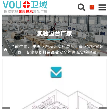


实验边台厂家
当前位置：
主页
>
产品
>
实验边台厂家
>
实验室装

修：专业规划打造高效安全的医院实验空间