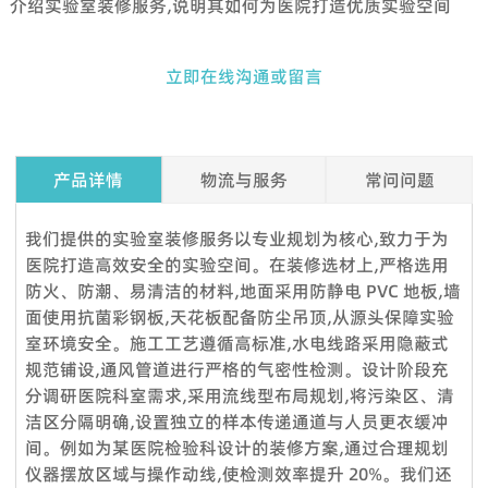
介绍实验室装修服务,说明其如何为医院打造优质实验空间
立即在线沟通或留言
产品详情
物流与服务
常问问题
Q1. 我可以在下订单之前索取样品吗？
我们提供的实验室装修服务以专业规划为核心,致力于为
是的，我们欢迎样品订单来测试和检查质量。混合样品是可以接
医院打造高效安全的实验空间。在装修选材上,严格选用
受的。但考虑到节省邮费，我们还提供详细的图片和其他您需要
防火、防潮、易清洁的材料,地面采用防静电 PVC 地板,墙
的文件，以作为替代解决方案来消除您的顾虑。
面使用抗菌彩钢板,天花板配备防尘吊顶,从源头保障实验
室环境安全。施工工艺遵循高标准,水电线路采用隐蔽式
Q2.我可以参观你们的工厂吗？
规范铺设,通风管道进行严格的气密性检测。设计阶段充
当然，我们的工厂位于中国广州，距离广州白云国际机场仅 12
分调研医院科室需求,采用流线型布局规划,将污染区、清
360度服务：
公里。如果您想参观我们的工厂，请联系我们预约。除了带您参
洁区分隔明确,设置独立的样本传递通道与人员更衣缓冲
VOUPLUS组建了专业的工程团队，为工程客户和品牌店客户提
观我们的工厂外，我们还可以帮助您预订酒店、机场接机等。
间。例如为某医院检验科设计的装修方案,通过合理规划
供完善的服务和****的项目解决方案。工程团队负责投标项目、
Q3.你们工厂的付款期限是怎样的？
仪器摆放区域与操作动线,使检测效率提升 20%。我们还
方案设计、配置、现场测量、验收报告、后续服务等。项目案例