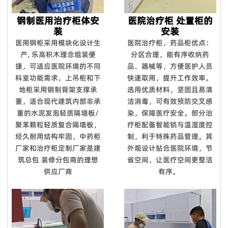
钢制医用治疗柜体安
医院治疗柜 处置柜的
装
安装
医用钢柜采用模块化设计生
医院治疗柜，药品柜优点：
产, 乐高积木理念组装便
分区合理，能有序收纳药
捷，可适应医院环境的不同
品、器械等，方便医护人员
科室功能需求，上吊柜和下
快速取用，提升工作效率。
地柜采用钢制背架支撑承
选用优质材料，坚固且易清
重，适合现代建筑内部非承
洁消毒，可有效预防交叉感
重的水泥发泡轻质隔墙板/
染，保障医疗安全。部分治
聚苯颗粒轻质复合隔墙板，
疗柜配备智能锁与温湿度控
经久耐用结构牢固，中药柜
制，利于特殊药品管理。其
厂家和治疗柜定制厂家是建
外观设计贴合医院环境，节
筑总包 装修分包商的理想
省空间，让医疗空间更整洁
供应厂商
有序。