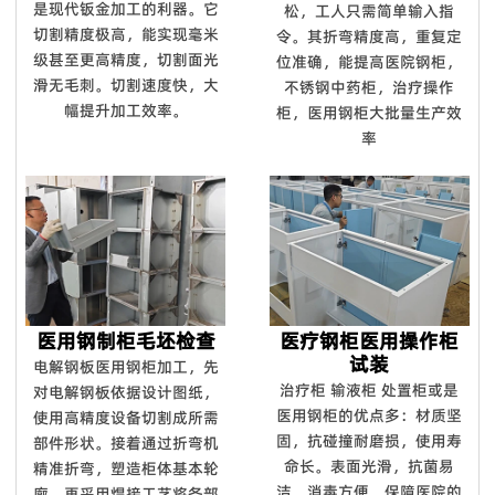
是现代钣金加工的利器。它
松，工人只需简单输入指
切割精度极高，能实现毫米
令。其折弯精度高，重复定
级甚至更高精度，切割面光
位准确，能提高医院钢柜，
滑无毛刺。切割速度快，大
不锈钢中药柜，治疗操作
幅提升加工效率。
柜，医用钢柜大批量生产效
率
医用钢制柜毛坯检查
医疗钢柜医用操作柜
试装
电解钢板医用钢柜加工，先
治疗柜 输液柜 处置柜或是
对电解钢板依据设计图纸，
医用钢柜的优点多：材质坚
使用高精度设备切割成所需
固，抗碰撞耐磨损，使用寿
部件形状。接着通过折弯机
命长。表面光滑，抗菌易
精准折弯，塑造柜体基本轮
洁，消毒方便，保障医院的
廓。再采用焊接工艺将各部