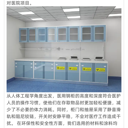
强大的销售团队，这就是过去15年来客户选择我们的原因。
对医院项目。
服务理念：客户至上
标准产品需要5-7个工作日，定制产品时间需要20天；大批量生
产需要10天**。
售前服务：
Q5：我是一个小批发商，你们接受小额订单吗？
VOUPLUS坚持把专业的人放在合适的岗位，工程团队为客户提
当然可以。从您联系我们的那一刻起，您就成为我们宝贵的潜在
供专业的方案设计、**合理的空间配置、后期的跟进工作，致力
客户。无论您的数量多大或少，我们都期待与您合作，希望我们
于打造和谐的工作环境。
未来能够共同成长。
销售服务：
Q6：我可以把我的标志放在产品上吗？
我们是一支专业的咨询团队，帮助您选择合适的家具并给出建议
是的。您可以将您的织物徽标发送给我们，然后我们可以在椅子
和详细的家具保养原则。
上放置您的徽标。此外，我们可以在盒子上印上您的徽标。
售后服务：
Q7. 你们的质量控制如何？
产品享受三年保固及维修服务。我司售后服务中心负责处理客户
质量是我们的文化。我们拥有专业的质量检测中心，对原材料进
咨询、投诉、维修及应急服务、亲善回访等。三年保固期内，除
从人体工程学角度出发，医用钢柜的高度和深度符合医护
行化学和物理测试，只有合格的才能生产。专业的QC团队拥有
人为因素外，经维修后，产品无法正常使用，厂家将给予换货。
人员的操作习惯，使他们在存取物品时更加轻松便捷，减
50名成员，在交货前对产品和包装进行测试。我们将在整个批
少了不必要的体力消耗。同时，柜门和抽屉采用了静音滑
量生产过程中控制货物的质量。我们保证客户对我们**产品
轨和阻尼铰链，开关时安静平稳，不会对医疗工作造成干
100％满意。如果您对柔佛的质量或服务不满意，请随时立即反
扰。 在环保性和安全性方面，我们选用的材料和涂料均
馈我们，如果产品不符合合同要求，我们将免费更换或在下一个