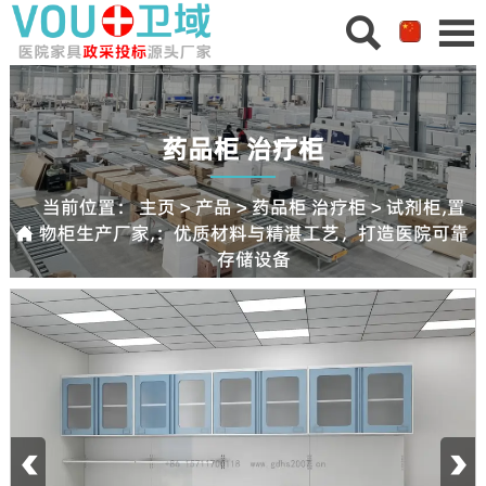


药品柜 治疗柜
当前位置：
主页
>
产品
>
药品柜 治疗柜
>
试剂柜,置
物柜生产厂家,：优质材料与精湛工艺，打造医院可靠

存储设备
‹
›