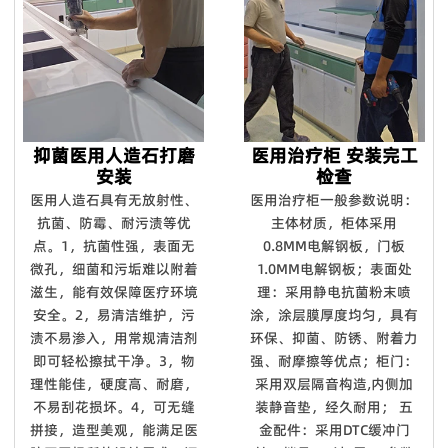
抑菌医用人造石打磨
医用治疗柜 安装完工
安装
检查
医用人造石具有无放射性、
医用治疗柜一般参数说明：
抗菌、防霉、耐污渍等优
主体材质，柜体采用
点。1，抗菌性强，表面无
0.8MM电解钢板，门板
微孔，细菌和污垢难以附着
1.0MM电解钢板；表面处
滋生，能有效保障医疗环境
理：采用静电抗菌粉末喷
安全。2，易清洁维护，污
涂，涂层膜厚度均匀，具有
渍不易渗入，用常规清洁剂
环保、抑菌、防锈、附着力
即可轻松擦拭干净。3，物
强、耐摩擦等优点；柜门：
理性能佳，硬度高、耐磨，
采用双层隔音构造,内侧加
不易刮花损坏。4，可无缝
装静音垫，经久耐用； 五
拼接，造型美观，能满足医
金配件：采用DTC缓冲门