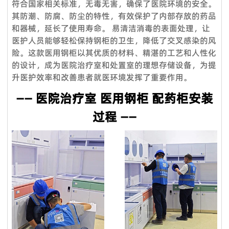
符合国家相关标准，无毒无害，确保了医院环境的安全。
订单中给您补偿。对于国外订单，我们确保大多数配件。在某些
其防潮、防腐、防尘的特性，有效保护了内部存放的药品
特殊情况下，我们将给予折扣作为解决方案。
和器械，延长了使用寿命。 易清洁消毒的表面处理，让
医护人员能够轻松保持钢柜的卫生，降低了交叉感染的风
Q8. 你的设计能力如何？
险。这款医用钢柜以其优质的材料、精湛的工艺和人性化
我们拥有12人的设计团队，设计师拥有10年以上行业经验，毕
的设计，成为医院治疗室和处置室的理想存储设备，为提
业于家具产品设计专业，医疗家具风格、医院空间布局均由我们
升医护效率和改善患者就医环境发挥了重要作用。
设计团队自主设计开发。
—— 医院治疗室 医用钢柜 配药柜安装
Q9：你们能对你们的产品提供保修吗？
过程 ——
是的，我们对**产品提供 100% 满意保证。我们可以提供 5 年
的保证。
Q10：您可以进行定制吗？
我们拥有强大的开发工具来映射自定义功能。