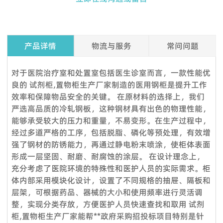
产品详情
物流与服务
常问问题
Q1. 我可以在下订单之前索取样品吗？
对于医院治疗室和处置室包括医生诊室而言，一款性能优
是的，我们欢迎订购样品来测试和检查质量。混合样品是可以接
良的 试剂柜,置物柜生产厂家制造的医用钢柜是提升工作
受的。但考虑到节省邮费，我们还提供详细的图片和其他您需要
效率和保障物品安全的关键。 在原材料的选择上，我们
的文件，以作为替代解决方案来消除您的顾虑。
严选高品质的冷轧钢板，这种钢材具有出色的物理性能，
能够承受较大的压力和重量，不易变形。在生产过程中，
Q2.我可以参观你们的工厂吗？
经过多道严格的工序，包括脱脂、磷化等预处理，有效增
当然，我们的工厂位于中国广州，距离广州白云国际机场仅 12
强了钢材的防锈能力，再通过静电粉末喷涂，使柜体表面
360度服务：
公里。如果您想参观我们的工厂，请联系我们预约。除了带您参
形成一层坚固、耐磨、耐腐蚀的涂层。 在设计理念上，
VOUPLUS组建了专业的工程团队，为工程客户和品牌店客户提
观我们的工厂外，我们还可以帮助您预订酒店、机场接机等。
充分考虑了医院环境的特殊性和医护人员的实际需求。柜
供完善的服务和****的项目解决方案。工程团队负责投标项目、
Q3.你们工厂的付款期限是怎样的？
体内部采用模块化设计，设置了不同规格的抽屉、隔板和
方案设计、配置、现场测量、验收报告、后续服务等。项目案例
层架，可根据药品、器械的大小和使用频率进行灵活调
标准产品，通常以 TT 30% 定金，装货前 70% 余款；信用证；
来自政府、医疗机构、教育系统、酒店、银行等各行各业。我们
整，实现分类存放，方便医护人员快速查找和取用 试剂
OA；贸易保证可接受。定制产品需支付 50% 定金。
还负责提供专业的服务，通过提供培训课程帮助品牌店客户建立
柜,置物柜生产厂家能帮**政府采购招投标项目特别是针
Q4：交货时间怎么样？