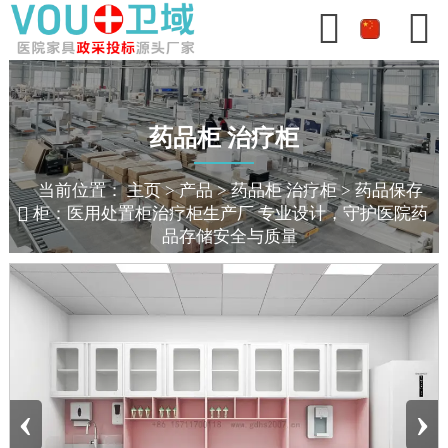


药品柜 治疗柜
当前位置：
主页
>
产品
>
药品柜 治疗柜
>
药品保存

柜：医用处置柜治疗柜生产厂 专业设计，守护医院药
品存储安全与质量
‹
›