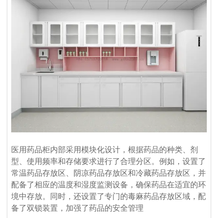
服务理念：客户至上
标准产品需要5-7个工作日，定制产品时间需要20天；大批量生
产需要10天**。
售前服务：
Q5：我是一个小批发商，你们接受小额订单吗？
VOUPLUS坚持把专业的人放在合适的岗位，工程团队为客户提
当然可以。从您联系我们的那一刻起，您就成为我们宝贵的潜在
供专业的方案设计、**合理的空间配置、后期的跟进工作，致力
客户。无论您的数量多大或少，我们都期待与您合作，希望我们
于打造和谐的工作环境。
未来能够共同成长。
销售服务：
Q6：我可以把我的标志放在产品上吗？
我们是一支专业的咨询团队，帮助您选择合适的家具并给出建议
是的。您可以将您的织物徽标发送给我们，然后我们可以在椅子
和详细的家具保养原则。
上放置您的徽标。此外，我们可以在盒子上印上您的徽标。
售后服务：
Q7. 你们的质量控制如何？
产品享受三年保固及维修服务。我司售后服务中心负责处理客户
医用药品柜内部采用模块化设计，根据药品的种类、剂
质量是我们的文化。我们拥有专业的质量检测中心，对原材料进
咨询、投诉、维修及应急服务、亲善回访等。三年保固期内，除
型、使用频率和存储要求进行了合理分区。例如，设置了
行化学和物理测试，只有合格的才能生产。专业的QC团队拥有
人为因素外，经维修后，产品无法正常使用，厂家将给予换货。
常温药品存放区、阴凉药品存放区和冷藏药品存放区，并
50名成员，在交货前对产品和包装进行测试。我们将在整个批量
配备了相应的温度和湿度监测设备，确保药品在适宜的环
生产过程中控制货物的质量。我们保证客户对我们**产品100％
境中存放。同时，还设置了专门的毒麻药品存放区域，配
满意。如果您对柔佛的质量或服务不满意，请随时立即反馈我
备了双锁装置，加强了药品的安全管理
们，如果产品不符合合同要求，我们将免费更换或在下一个订单