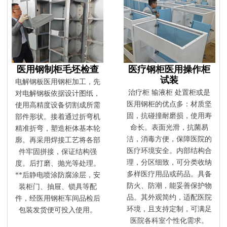
医用钢制柜毛坯检查
医疗钢柜医用操作柜
试装
电解钢板医用钢柜加工，先
治疗柜 输液柜 处置柜或是
对电解钢板依据设计图纸，
医用钢柜的优点多：材质坚
使用高精度设备切割成所需
固，抗碰撞耐磨损，使用寿
部件形状。接着通过折弯机
命长。表面光滑，抗菌易
精准折弯，塑造柜体基本轮
洁，消毒方便，保障医院的
廓。再采用焊接工艺将各部
医疗环境安全。内部结构合
件牢固拼接，保证结构强
理，分区细致，可分类收纳
度。后打磨、抛光等处理。
多样医疗用品或药品。具备
**后静电喷涂防腐涂层，安
防火、防潮，能妥善保护物
装柜门、抽屉、锁具等配
品。其外观简约，适配医院
件，经医用钢柜车间品检后
环境，且支持定制，可满足
包装发货便可投入使用。
医院各科室个性化需求。