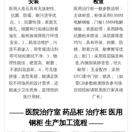
安装
检查
医用人造石具有无放射性、
医用治疗柜一般参数说明：
抗菌、防霉、耐污渍等优
主体材质，柜体采用0.8MM
点。1，抗菌性强，表面无
电解钢板，门板1.0MM电解
微孔，细菌和污垢难以附着
钢板；表面处理：采用静电
滋生，能有效保障医疗环境
抗菌粉末喷涂，涂层膜厚度
安全。2，易清洁维护，污
均匀，具有环保、抑菌、防
渍不易渗入，用常规清洁剂
锈、附着力强、耐摩擦等优
即可轻松擦拭干净。3，物
点；柜门：采用双层隔音构
理性能佳，硬度高、耐磨，
造,内侧加装静音垫，经久
不易刮花损坏。4，可无缝
耐用； 五金配件：采用
拼接，造型美观，能满足医
DTC缓冲门铰，锁具；（如
院不同场所的设计需求，还
需GB参数检测报告参与项
能减少卫生死角，是理想的
目招投标请联系医疗家具雄
医疗用材。
厂长）
—— 医院治疗室 药品柜 治疗柜 医用
钢柜 生产加工流程 ——