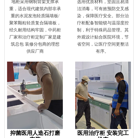
地柜采用钢制背架支撑承
选用优质材料，坚固且易清
重，适合现代建筑内部非承
洁消毒，可有效预防交叉感
重的水泥发泡轻质隔墙板/
染，保障医疗安全。部分治
聚苯颗粒轻质复合隔墙板，
疗柜配备智能锁与温湿度控
经久耐用结构牢固，中药柜
制，利于特殊药品管理。其
厂家和治疗柜定制厂家是建
外观设计贴合医院环境，节
筑总包 装修分包商的理想
省空间，让医疗空间更整洁
供应厂商
有序。
抑菌医用人造石打磨
医用治疗柜 安装完工