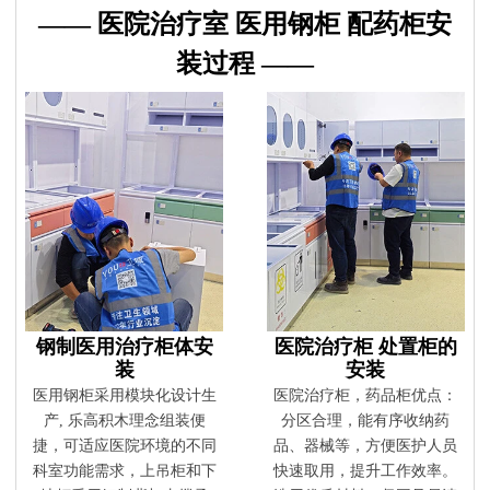
—— 医院治疗室 医用钢柜 配药柜安
中给您补偿。对于国外订单，我们确保大多数配件。在某些特殊
情况下，我们将给予折扣作为解决方案。
装过程 ——
Q8. 你的设计能力如何？
我们拥有12人的设计团队，设计师拥有10年以上行业经验，毕业
于家具产品设计专业，医疗家具风格、医院空间布局均由我们设
计团队自主设计开发。
Q9：你们能对你们的产品提供保修吗？
是的，我们对**产品提供 100% 满意保证。我们可以提供 5 年的
保证。
Q10：您可以进行定制吗？
我们拥有强大的开发工具来映射自定义功能。
钢制医用治疗柜体安
医院治疗柜 处置柜的
装
安装
医用钢柜采用模块化设计生
医院治疗柜，药品柜优点：
产, 乐高积木理念组装便
分区合理，能有序收纳药
捷，可适应医院环境的不同
品、器械等，方便医护人员
科室功能需求，上吊柜和下
快速取用，提升工作效率。