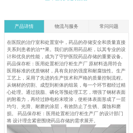
产品详情
物流与服务
常问问题
Q1. 我可以在下订单之前索取样品吗？
在医院的治疗室和处置室中，药品的存储安全和质量直接
是的，我们欢迎订购样品来测试和检查质量。混合样品是可以接
关系到患者的治**果。我们的医用药品柜，以其专业的设
受的。但考虑到节省邮费，我们还提供详细的图片和其他您需要
计和优良的性能，成为了守护医院药品存储的重要设备。
的文件，以作为替代解决方案来消除您的顾虑。
药品保存柜：医用处置柜治疗柜生产厂 原材料选用符合
医用标准的优质钢材，具有良好的强度和耐腐蚀性。生产
Q2.我可以参观你们的工厂吗？
工艺上，采用了先进的生产技术和严格的质量控制流程。
当然，我们的工厂位于中国广州，距离广州白云国际机场仅 12
从钢材的切割、成型到柜体的组装，每一个环节都经过精
360度服务：
公里。如果您想参观我们的工厂，请联系我们预约。除了带您参
心处理。通过脱脂、磷化等预处理工艺，增强了钢材表面
VOUPLUS组建了专业的工程团队，为工程客户和品牌店客户提
观我们的工厂外，我们还可以帮助您预订酒店、机场接机等。
的附着力，再经过静电粉末喷涂，使柜体表面形成了一层
供完善的服务和****的项目解决方案。工程团队负责投标项目、
Q3.你们工厂的付款期限是怎样的？
均匀、光滑、耐磨的涂层，有效防止了生锈、腐蚀和磨
方案设计、配置、现场测量、验收报告、后续服务等。项目案例
损。 药品保存柜：医用处置柜治疗柜生产厂 的设计部门
标准产品，通常以 TT 30% 定金，装货前 70% 余款；信用证；
来自政府、医疗机构、教育系统、酒店、银行等各行各业。我们
将 设计理念紧密围绕药品存储的需求展开。
OA；贸易保证可接受。定制产品需支付 50% 定金。
还负责提供专业的服务，通过提供培训课程帮助品牌店客户建立
Q4：交货时间怎么样？
强大的销售团队，这就是过去15年来客户选择我们的原因。