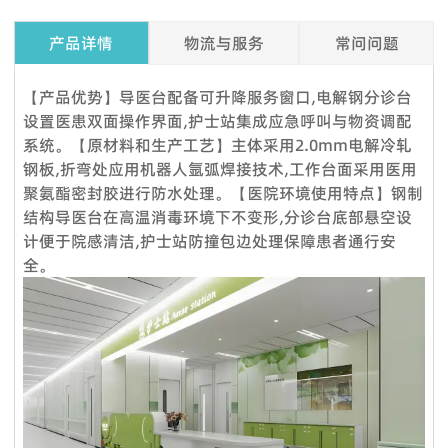
产品详情
物流与服务
常问问题
Q1. 我可以在下订单之前索取样品吗？
【产品优势】导医台配备可升降服务窗口,电解钢分诊台
是的，我们欢迎订购样品来测试和检查质量。混合样品是可以接
设置医患双面操作界面,护士站集成应急呼叫与物资调配
受的。但考虑到节省邮费，我们还提供详细的图片和其他您需要
系统。【原材料和生产工艺】主体采用2.0mm电解冷轧
的文件，以作为替代解决方案来消除您的顾虑。
钢板,折弯处应用机器人氩弧焊接技术,工作台面采用医用
聚氨酯密封胶进行防水处理。【医院环境使用特点】钢制
Q2.我可以参观你们的工厂吗？
结构导医台在高温消毒环境下不变形,分诊台底部悬空设
当然，我们的工厂位于中国广州，距离广州白云国际机场仅 12
计便于院感清洁,护士站防撞包边处理保障患者通行安
360度服务：
公里。如果您想参观我们的工厂，请联系我们预约。除了带您参
全。
VOUPLUS组建了专业的工程团队，为工程客户和品牌店客户提
观我们的工厂外，我们还可以帮助您预订酒店、机场接机等。
供完善的服务和****的项目解决方案。工程团队负责投标项目、
Q3.你们工厂的付款期限是怎样的？
方案设计、配置、现场测量、验收报告、后续服务等。项目案例
标准产品，通常以 TT 30% 定金，装货前 70% 余款；信用证；
来自政府、医疗机构、教育系统、酒店、银行等各行各业。我们
OA；贸易保证可接受。定制产品需支付 50% 定金。
还负责提供专业的服务，通过提供培训课程帮助品牌店客户建立
Q4：交货时间怎么样？
强大的销售团队，这就是过去15年来客户选择我们的原因。
服务理念：客户至上
标准产品需要5-7个工作日，定制产品时间需要20天；大批量生