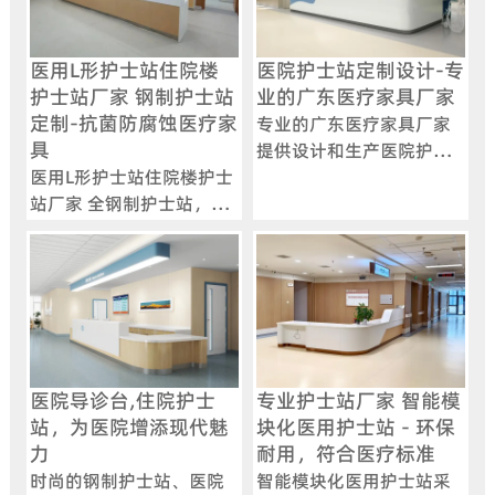
医用L形护士站住院楼
医院护士站定制设计-专
护士站厂家 钢制护士站
业的广东医疗家具厂家
定制-抗菌防腐蚀医疗家
专业的广东医疗家具厂家
具
提供设计和生产医院护士
医用L形护士站住院楼护士
站，采用电解钢板与人造
站厂家 全钢制护士站，采
石台面，符合院感要求，
用酸洗磷化工艺，防锈耐
提供弧形、U型等多样化设
磨，支持模块化组合与智
计，支持定制化服务。
能化功能扩展。
医院导诊台,住院护士
专业护士站厂家 智能模
站，为医院增添现代魅
块化医用护士站 - 环保
力
耐用，符合医疗标准
时尚的钢制护士站、医院
智能模块化医用护士站采