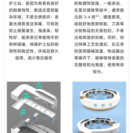
护士站，是因为其具有良好
的耐磨性较强，一般来说，
Q8. 你的设计能力如何？
的耐腐蚀性，能适应医院复
在莫氏硬度等级中，通常能
杂环境，不易生锈损坏；表
达到 3-4 级**，硬度更高，
我们拥有12人的设计团队，设计师拥有10年以上行业经验，毕
面光滑易清洁消毒，可有效
能较好地抵御钥匙、刀具等
业于家具产品设计专业，医疗家具风格、医院空间布局均由我们
防止细菌滋生；强度高、韧
尖锐物品的无意刮划，不易
设计团队自主设计开发。
性好，能承受日常使用中的
出现明显的划痕。同时，经
Q9：你们能对你们的产品提供保修吗？
各种碰撞，保障护士站的耐
过特殊工艺处理后，在正常
用性和稳定性。环保且耐久
的医用器械放置、物品搬运
是的，我们对**产品提供 100% 满意保证。我们可以提供 5 年
使用，减少售后服务
等操作下，能够保持表面的
的保证。
完整性和光滑度，使用寿命
Q10：您可以进行定制吗？
较长。
我们拥有强大的开发工具来映射自定义功能。