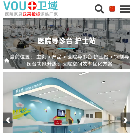


医院导诊台 护士站
当前位置：
主页
>
产品
>
医院导诊台 护士站
>
钢制导

医台功能升级：医院空间效率优化方案
‹
›