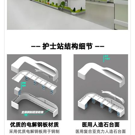
产需要10天**。
售前服务：
Q5：我是一个小批发商，你们接受小额订单吗？
VOUPLUS坚持把专业的人放在合适的岗位，工程团队为客户提
当然可以。从您联系我们的那一刻起，您就成为我们宝贵的潜在
供专业的方案设计、**合理的空间配置、后期的跟进工作，致力
客户。无论您的数量多大或少，我们都期待与您合作，希望我们
于打造和谐的工作环境。
未来能够共同成长。
销售服务：
—— 护士站结构细节 ——
Q6：我可以把我的标志放在产品上吗？
我们是一支专业的咨询团队，帮助您选择合适的家具并给出建议
是的。您可以将您的织物徽标发送给我们，然后我们可以在椅子
和详细的家具保养原则。
上放置您的徽标。此外，我们可以在盒子上印上您的徽标。
售后服务：
Q7. 你们的质量控制如何？
产品享受三年保固及维修服务。我司售后服务中心负责处理客户
质量是我们的文化。我们拥有专业的质量检测中心，对原材料进
咨询、投诉、维修及应急服务、亲善回访等。三年保固期内，除
行化学和物理测试，只有合格的才能生产。专业的QC团队拥有
人为因素外，经维修后，产品无法正常使用，厂家将给予换货。
50名成员，在交货前对产品和包装进行测试。我们将在整个批
量生产过程中控制货物的质量。我们保证客户对我们**产品
100％满意。如果您对柔佛的质量或服务不满意，请随时立即反
馈我们，如果产品不符合合同要求，我们将免费更换或在下一个
优质的电解钢板材质
医用人造石台面
订单中给您补偿。对于国外订单，我们确保大多数配件。在某些
采用优质电解钢板用于钢制
医用复合亚克力人造石台面
特殊情况下，我们将给予折扣作为解决方案。