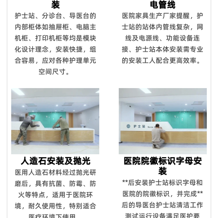
装
电管线
护士站、分诊台、导医台的
医院家具生产厂家提醒，护
内部柜体如抽屉柜、电脑主
士站的站体内管线复杂，网
机柜、打印机柜等均是模块
线及电源线、功能设备连
化设计理念，安装快捷，组
接、护士站本体安装需专业
合容易，应对各种护理单元
的安装工人配合更高效率。
空间尺寸。
人造石安装及抛光
医院院徽标识字母安
装
医用人造石材料经过抛光研
**后安装护士站标识字母和
磨后，具有抗菌、防霉、防
医院的院徽标识，并完成**
火等特点，适用于医院环
后的导医台护士站清洁工作
境，耐久使用性，特别适合
测试运行设备满足医护要
医疗环境下使用。