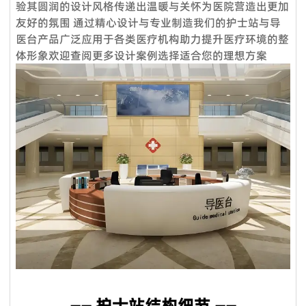
验其圆润的设计风格传递出温暖与关怀为医院营造出更加
服务理念：客户至上
标准产品需要5-7个工作日，定制产品时间需要20天；大批量生
友好的氛围 通过精心设计与专业制造我们的护士站与导
产需要10天**。
医台产品广泛应用于各类医疗机构助力提升医疗环境的整
售前服务：
体形象欢迎查阅更多设计案例选择适合您的理想方案
Q5：我是一个小批发商，你们接受小额订单吗？
VOUPLUS坚持把专业的人放在合适的岗位，工程团队为客户提
当然可以。从您联系我们的那一刻起，您就成为我们宝贵的潜在
供专业的方案设计、**合理的空间配置、后期的跟进工作，致力
客户。无论您的数量多大或少，我们都期待与您合作，希望我们
于打造和谐的工作环境。
未来能够共同成长。
销售服务：
Q6：我可以把我的标志放在产品上吗？
我们是一支专业的咨询团队，帮助您选择合适的家具并给出建议
是的。您可以将您的织物徽标发送给我们，然后我们可以在椅子
和详细的家具保养原则。
上放置您的徽标。此外，我们可以在盒子上印上您的徽标。
售后服务：
Q7. 你们的质量控制如何？
产品享受三年保固及维修服务。我司售后服务中心负责处理客户
质量是我们的文化。我们拥有专业的质量检测中心，对原材料进
咨询、投诉、维修及应急服务、亲善回访等。三年保固期内，除
行化学和物理测试，只有合格的才能生产。专业的QC团队拥有
人为因素外，经维修后，产品无法正常使用，厂家将给予换货。
50名成员，在交货前对产品和包装进行测试。我们将在整个批
量生产过程中控制货物的质量。我们保证客户对我们**产品
100％满意。如果您对柔佛的质量或服务不满意，请随时立即反
—— 护士站结构细节 ——
馈我们，如果产品不符合合同要求，我们将免费更换或在下一个