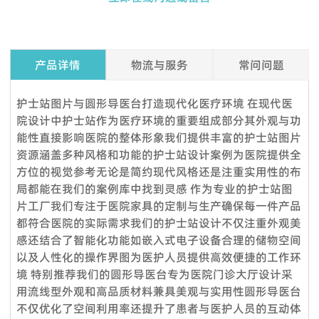
产品详情
物流与服务
常问问题
Q1. 我可以在下订单之前索取样品吗？
护士站图片与圆形导医台打造现代化医疗环境 在现代医
是的，我们欢迎订购样品来测试和检查质量。混合样品是可以接
院设计中护士站作为医疗环境的重要组成部分其外观与功
受的。但考虑到节省邮费，我们还提供详细的图片和其他您需要
能性直接影响医院的整体形象我们提供丰富的护士站图片
的文件，以作为替代解决方案来消除您的顾虑。
资源涵盖多种风格和功能的护士站设计案例为医院提供全
方位的视觉参考无论是简约现代风格还是注重实用性的布
Q2.我可以参观你们的工厂吗？
局都能在我们的案例库中找到灵感 作为专业的护士站图
当然，我们的工厂位于中国广州，距离广州白云国际机场仅 12
片工厂我们专注于医院家具的定制与生产确保每一件产品
360度服务：
公里。如果您想参观我们的工厂，请联系我们预约。除了带您参
都符合医院的实际需求我们的护士站设计不仅注重外观美
VOUPLUS组建了专业的工程团队，为工程客户和品牌店客户提
观我们的工厂外，我们还可以帮助您预订酒店、机场接机等。
感还结合了智能化功能如嵌入式电子设备合理的储物空间
供完善的服务和****的项目解决方案。工程团队负责投标项目、
Q3.你们工厂的付款期限是怎样的？
以及人性化的操作界图为医护人员提供高效便捷的工作环
方案设计、配置、现场测量、验收报告、后续服务等。项目案例
境 特别推荐我们的圆形导医台专为医院门诊大厅设计采
标准产品，通常以 TT 30% 定金，装货前 70% 余款；信用证；
来自政府、医疗机构、教育系统、酒店、银行等各行各业。我们
用流线型外观和高品质材料兼具美观与实用性圆形导医台
OA；贸易保证可接受。定制产品需支付 50% 定金。
还负责提供专业的服务，通过提供培训课程帮助品牌店客户建立
不仅优化了空间利用率还提升了患者与医护人员的互动体
Q4：交货时间怎么样？
强大的销售团队，这就是过去15年来客户选择我们的原因。