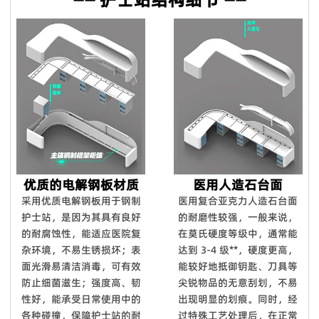
订单中给您补偿。对于国外订单，我们确保大多数配件。在某些
特殊情况下，我们将给予折扣作为解决方案。
Q8. 你的设计能力如何？
我们拥有12人的设计团队，设计师拥有10年以上行业经验，毕
业于家具产品设计专业，医疗家具风格、医院空间布局均由我们
设计团队自主设计开发。
Q9：你们能对你们的产品提供保修吗？
是的，我们对**产品提供 100% 满意保证。我们可以提供 5 年
的保证。
优质的电解钢板材质
医用人造石台面
Q10：您可以进行定制吗？
采用优质电解钢板用于钢制
医用复合亚克力人造石台面
护士站，是因为其具有良好
的耐磨性较强，一般来说，
我们拥有强大的开发工具来映射自定义功能。
的耐腐蚀性，能适应医院复
在莫氏硬度等级中，通常能
杂环境，不易生锈损坏；表
达到 3-4 级**，硬度更高，
面光滑易清洁消毒，可有效
能较好地抵御钥匙、刀具等
防止细菌滋生；强度高、韧
尖锐物品的无意刮划，不易
性好，能承受日常使用中的
出现明显的划痕。同时，经
各种碰撞，保障护士站的耐
过特殊工艺处理后，在正常