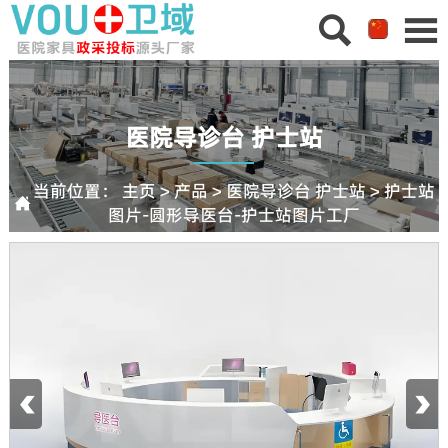


医院导诊台 护士站
当前位置：
主页
>
产品
>
医院导诊台 护士站
>
护士站

图片-圆形导医台-护士站图片工厂
‹
›