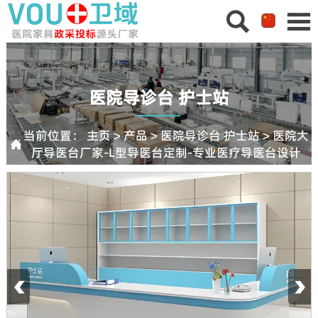


医院导诊台 护士站
当前位置：
主页
>
产品
>
医院导诊台 护士站
>
医院大

厅导医台厂家-L型导医台定制-专业医疗导医台设计
‹
›