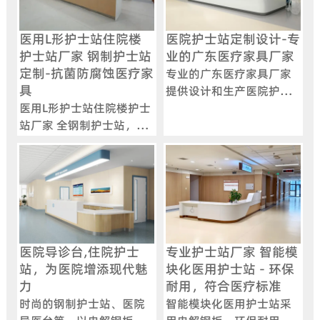
医用L形护士站住院楼
医院护士站定制设计-专
护士站厂家 钢制护士站
业的广东医疗家具厂家
定制-抗菌防腐蚀医疗家
专业的广东医疗家具厂家
具
提供设计和生产医院护士
医用L形护士站住院楼护士
站，采用电解钢板与人造
站厂家 全钢制护士站，采
石台面，符合院感要求，
用酸洗磷化工艺，防锈耐
提供弧形、U型等多样化设
磨，支持模块化组合与智
计，支持定制化服务。
能化功能扩展。
医院导诊台,住院护士
专业护士站厂家 智能模
站，为医院增添现代魅
块化医用护士站 - 环保
力
耐用，符合医疗标准
时尚的钢制护士站、医院
智能模块化医用护士站采