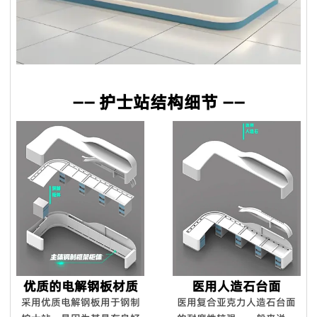
100％满意。如果您对柔佛的质量或服务不满意，请随时立即反
馈我们，如果产品不符合合同要求，我们将免费更换或在下一个
订单中给您补偿。对于国外订单，我们确保大多数配件。在某些
特殊情况下，我们将给予折扣作为解决方案。
Q8. 你的设计能力如何？
—— 护士站结构细节 ——
我们拥有12人的设计团队，设计师拥有10年以上行业经验，毕
业于家具产品设计专业，医疗家具风格、医院空间布局均由我们
设计团队自主设计开发。
Q9：你们能对你们的产品提供保修吗？
是的，我们对**产品提供 100% 满意保证。我们可以提供 5 年
的保证。
Q10：您可以进行定制吗？
我们拥有强大的开发工具来映射自定义功能。
优质的电解钢板材质
医用人造石台面
采用优质电解钢板用于钢制
医用复合亚克力人造石台面