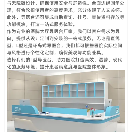
与无障碍设计，确保使用安全与舒适性。台面边缘圆角处
OA；贸易保证可接受。定制产品需支付 50% 定金。
还负责提供专业的服务，通过提供培训课程帮助品牌店客户建立
理，符合轮椅使用者的高度需求，充分体现了人文关怀。
Q4：交货时间怎么样？
强大的销售团队，这就是过去15年来客户选择我们的原因。
此外，导医台还可集成自助查询、挂号、宣传资料存放等
服务理念：客户至上
标准产品需要5-7个工作日，定制产品时间需要20天；大批量生
功能模块，打造一站式服务体验。
产需要10天**。
作为专业的医院大厅导医台厂家，我们以客户需求为导
售前服务：
向，提供从设计定制到安装的一站式服务。无论是直线
Q5：我是一个小批发商，你们接受小额订单吗？
VOUPLUS坚持把专业的人放在合适的岗位，工程团队为客户提
型、L型还是环岛式导医台，我们都可根据医院实际空间
当然可以。从您联系我们的那一刻起，您就成为我们宝贵的潜在
供专业的方案设计、**合理的空间配置、后期的跟进工作，致力
与风格进行个性化定制，确保美观与功能兼具。
客户。无论您的数量多大或少，我们都期待与您合作，希望我们
于打造和谐的工作环境。
选择我们的L型导医台，助力医院打造高效、温馨、现代
未来能够共同成长。
化的服务环境，提升患者满意度与医院整体形象。
销售服务：
Q6：我可以把我的标志放在产品上吗？
我们是一支专业的咨询团队，帮助您选择合适的家具并给出建议
是的。您可以将您的织物徽标发送给我们，然后我们可以在椅子
和详细的家具保养原则。
上放置您的徽标。此外，我们可以在盒子上印上您的徽标。
售后服务：
Q7. 你们的质量控制如何？
产品享受三年保固及维修服务。我司售后服务中心负责处理客户
质量是我们的文化。我们拥有专业的质量检测中心，对原材料进
咨询、投诉、维修及应急服务、亲善回访等。三年保固期内，除
行化学和物理测试，只有合格的才能生产。专业的QC团队拥有
人为因素外，经维修后，产品无法正常使用，厂家将给予换货。
50名成员，在交货前对产品和包装进行测试。我们将在整个批
量生产过程中控制货物的质量。我们保证客户对我们**产品