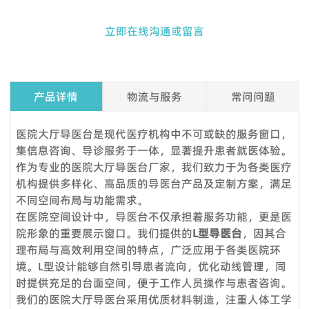
立即在线沟通或留言
产品详情
物流与服务
常问问题
Q1. 我可以在下订单之前索取样品吗？
医院大厅导医台是现代医疗机构中不可或缺的服务窗口，
是的，我们欢迎订购样品来测试和检查质量。混合样品是可以接
集信息咨询、导诊服务于一体，显著提升患者就医体验。
受的。但考虑到节省邮费，我们还提供详细的图片和其他您需要
作为专业的医院大厅导医台厂家，我们致力于为各类医疗
的文件，以作为替代解决方案来消除您的顾虑。
机构提供多样化、高品质的导医台产品及定制方案，满足
不同空间布局与功能需求。
Q2.我可以参观你们的工厂吗？
在医院空间设计中，导医台不仅承担着服务功能，更是医
当然，我们的工厂位于中国广州，距离广州白云国际机场仅 12
院形象的重要展示窗口。我们提供的
L型导医台
，因其合
360度服务：
公里。如果您想参观我们的工厂，请联系我们预约。除了带您参
理布局与高效利用空间的特点，广泛应用于各类医院环
VOUPLUS组建了专业的工程团队，为工程客户和品牌店客户提
观我们的工厂外，我们还可以帮助您预订酒店、机场接机等。
境。L型设计能够自然引导患者流向，优化动线管理，同
供完善的服务和****的项目解决方案。工程团队负责投标项目、
Q3.你们工厂的付款期限是怎样的？
时提供充足的台面空间，便于工作人员操作与患者咨询。
方案设计、配置、现场测量、验收报告、后续服务等。项目案例
我们的医院大厅导医台采用优质材料制造，注重人体工学
标准产品，通常以 TT 30% 定金，装货前 70% 余款；信用证；
来自政府、医疗机构、教育系统、酒店、银行等各行各业。我们