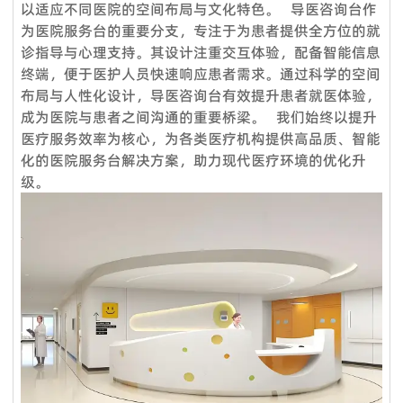
以适应不同医院的空间布局与文化特色。 导医咨询台作
标准产品，通常以 TT 30% 定金，装货前 70% 余款；信用证；
来自政府、医疗机构、教育系统、酒店、银行等各行各业。我们
为医院服务台的重要分支，专注于为患者提供全方位的就
OA；贸易保证可接受。定制产品需支付 50% 定金。
还负责提供专业的服务，通过提供培训课程帮助品牌店客户建立
诊指导与心理支持。其设计注重交互体验，配备智能信息
Q4：交货时间怎么样？
强大的销售团队，这就是过去15年来客户选择我们的原因。
终端，便于医护人员快速响应患者需求。通过科学的空间
服务理念：客户至上
标准产品需要5-7个工作日，定制产品时间需要20天；大批量生
布局与人性化设计，导医咨询台有效提升患者就医体验，
产需要10天**。
成为医院与患者之间沟通的重要桥梁。 我们始终以提升
售前服务：
医疗服务效率为核心，为各类医疗机构提供高品质、智能
Q5：我是一个小批发商，你们接受小额订单吗？
VOUPLUS坚持把专业的人放在合适的岗位，工程团队为客户提
化的医院服务台解决方案，助力现代医疗环境的优化升
当然可以。从您联系我们的那一刻起，您就成为我们宝贵的潜在
供专业的方案设计、**合理的空间配置、后期的跟进工作，致力
级。
客户。无论您的数量多大或少，我们都期待与您合作，希望我们
于打造和谐的工作环境。
未来能够共同成长。
销售服务：
Q6：我可以把我的标志放在产品上吗？
我们是一支专业的咨询团队，帮助您选择合适的家具并给出建议
是的。您可以将您的织物徽标发送给我们，然后我们可以在椅子
和详细的家具保养原则。
上放置您的徽标。此外，我们可以在盒子上印上您的徽标。
售后服务：
Q7. 你们的质量控制如何？
产品享受三年保固及维修服务。我司售后服务中心负责处理客户
质量是我们的文化。我们拥有专业的质量检测中心，对原材料进
咨询、投诉、维修及应急服务、亲善回访等。三年保固期内，除
行化学和物理测试，只有合格的才能生产。专业的QC团队拥有
人为因素外，经维修后，产品无法正常使用，厂家将给予换货。
50名成员，在交货前对产品和包装进行测试。我们将在整个批