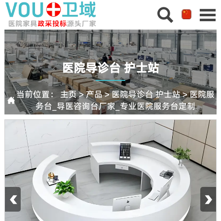


医院导诊台 护士站
当前位置：
主页
>
产品
>
医院导诊台 护士站
>
医院服

务台_导医咨询台厂家_专业医院服务台定制
‹
›