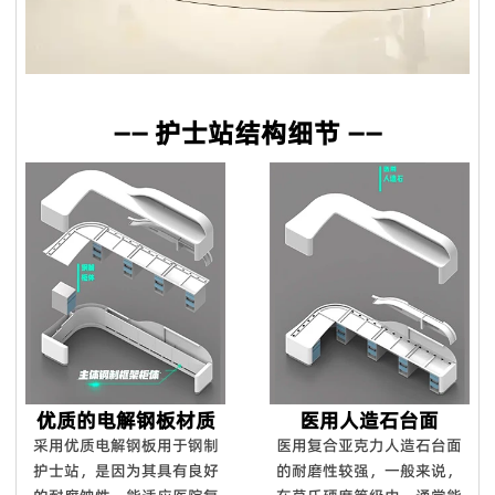
量生产过程中控制货物的质量。我们保证客户对我们**产品
100％满意。如果您对柔佛的质量或服务不满意，请随时立即反
馈我们，如果产品不符合合同要求，我们将免费更换或在下一个
订单中给您补偿。对于国外订单，我们确保大多数配件。在某些
—— 护士站结构细节 ——
特殊情况下，我们将给予折扣作为解决方案。
Q8. 你的设计能力如何？
我们拥有12人的设计团队，设计师拥有10年以上行业经验，毕
业于家具产品设计专业，医疗家具风格、医院空间布局均由我们
设计团队自主设计开发。
Q9：你们能对你们的产品提供保修吗？
是的，我们对**产品提供 100% 满意保证。我们可以提供 5 年
的保证。
Q10：您可以进行定制吗？
优质的电解钢板材质
医用人造石台面
我们拥有强大的开发工具来映射自定义功能。
采用优质电解钢板用于钢制
医用复合亚克力人造石台面
护士站，是因为其具有良好
的耐磨性较强，一般来说，