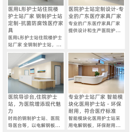
医用L形护士站住院楼
医院护士站定制设计-专
护士站厂家 钢制护士站
业的广东医疗家具厂家
定制-抗菌防腐蚀医疗家
专业的广东医疗家具厂家
具
提供设计和生产医院护士
医用L形护士站住院楼护士
站，采用电解钢板与人造
站厂家 全钢制护士站，采
石台面，符合院感要求，
用酸洗磷化工艺，防锈耐
提供弧形、U型等多样化设
磨，支持模块化组合与智
计，支持定制化服务。
能化功能扩展。
医院导诊台,住院护士
专业护士站厂家 智能模
站，为医院增添现代魅
块化医用护士站 - 环保
力
耐用，符合医疗标准
时尚的钢制护士站、医院
智能模块化医用护士站采
导医台等，以电解钢板为
用电解钢板，环保耐用，