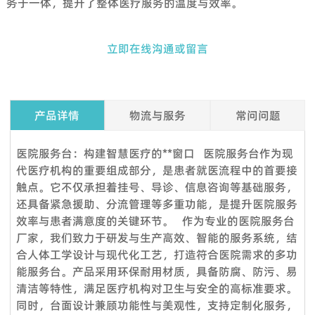
务于一体，提升了整体医疗服务的温度与效率。
立即在线沟通或留言
产品详情
物流与服务
常问问题
Q1. 我可以在下订单之前索取样品吗？
医院服务台：构建智慧医疗的**窗口 医院服务台作为现
是的，我们欢迎订购样品来测试和检查质量。混合样品是可以接
代医疗机构的重要组成部分，是患者就医流程中的首要接
受的。但考虑到节省邮费，我们还提供详细的图片和其他您需要
触点。它不仅承担着挂号、导诊、信息咨询等基础服务，
的文件，以作为替代解决方案来消除您的顾虑。
还具备紧急援助、分流管理等多重功能，是提升医院服务
效率与患者满意度的关键环节。 作为专业的医院服务台
Q2.我可以参观你们的工厂吗？
厂家，我们致力于研发与生产高效、智能的服务系统，结
当然，我们的工厂位于中国广州，距离广州白云国际机场仅 12
合人体工学设计与现代化工艺，打造符合医院需求的多功
360度服务：
公里。如果您想参观我们的工厂，请联系我们预约。除了带您参
能服务台。产品采用环保耐用材质，具备防腐、防污、易
VOUPLUS组建了专业的工程团队，为工程客户和品牌店客户提
观我们的工厂外，我们还可以帮助您预订酒店、机场接机等。
清洁等特性，满足医疗机构对卫生与安全的高标准要求。
供完善的服务和****的项目解决方案。工程团队负责投标项目、
Q3.你们工厂的付款期限是怎样的？
同时，台面设计兼顾功能性与美观性，支持定制化服务，
方案设计、配置、现场测量、验收报告、后续服务等。项目案例