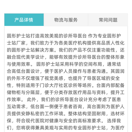
产品详情
物流与服务
常问问题
Q1. 我可以在下订单之前索取样品吗？
圆形护士站打造高效美观的诊所导医台 作为专业圆形护
是的，我们欢迎订购样品来测试和检查质量。混合样品是可以接
士站厂家，我们致力于为各类医疗机构提供高品质人性化
受的。但考虑到节省邮费，我们还提供详细的图片和其他您需要
的圆形护士站解决方案。我们的产品不仅注重功能性，还
的文件，以作为替代解决方案来消除您的顾虑。
融合现代美学设计，能够有效提升诊所导医台的整体形象
与使用效率。 圆形护士站采用科学的空间布局，通常结
Q2.我可以参观你们的工厂吗？
合高低台面设计，便于医护人员操作与患者沟通。其圆润
当然，我们的工厂位于中国广州，距离广州白云国际机场仅 12
的外形不仅增强了视觉美感，也提升了导医区域的安全
360度服务：
公里。如果您想参观我们的工厂，请联系我们预约。除了带您参
性，特别适用于门诊大厅社区诊所等场所。台面内部配备
VOUPLUS组建了专业的工程团队，为工程客户和品牌店客户提
观我们的工厂外，我们还可以帮助您预订酒店、机场接机等。
储物柜与分隔层，便于分类存放医疗用品与资料，提升工
供完善的服务和****的项目解决方案。工程团队负责投标项目、
Q3.你们工厂的付款期限是怎样的？
作效率。 此外，我们的诊所导医台设计充分考虑了医患
方案设计、配置、现场测量、验收报告、后续服务等。项目案例
互动需求，低台面一侧便于患者咨询，高台面则为医护人
标准产品，通常以 TT 30% 定金，装货前 70% 余款；信用证；
来自政府、医疗机构、教育系统、酒店、银行等各行各业。我们
员提供安静私密的工作环境。整体结构坚固耐用，选材环
OA；贸易保证可接受。定制产品需支付 50% 定金。
还负责提供专业的服务，通过提供培训课程帮助品牌店客户建立
保，符合现代医院对健康与安全的高标准要求。 选择我
Q4：交货时间怎么样？
强大的销售团队，这就是过去15年来客户选择我们的原因。
们，您将获得兼具美观与实用的专业圆形护士站，为医疗