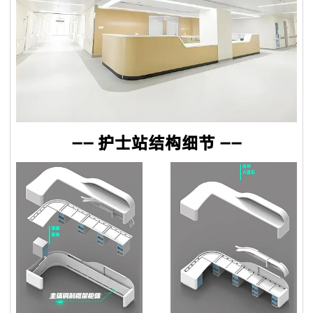
特殊情况下，我们将给予折扣作为解决方案。
Q8. 你的设计能力如何？
我们拥有12人的设计团队，设计师拥有10年以上行业经验，毕
业于家具产品设计专业，医疗家具风格、医院空间布局均由我们
设计团队自主设计开发。
Q9：你们能对你们的产品提供保修吗？
—— 护士站结构细节 ——
是的，我们对**产品提供 100% 满意保证。我们可以提供 5 年
的保证。
Q10：您可以进行定制吗？
我们拥有强大的开发工具来映射自定义功能。