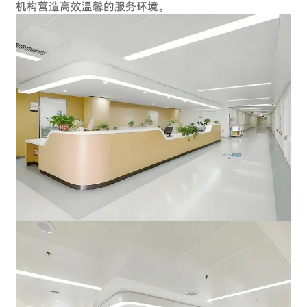
服务理念：客户至上
标准产品需要5-7个工作日，定制产品时间需要20天；大批量生
机构营造高效温馨的服务环境。
产需要10天**。
售前服务：
Q5：我是一个小批发商，你们接受小额订单吗？
VOUPLUS坚持把专业的人放在合适的岗位，工程团队为客户提
当然可以。从您联系我们的那一刻起，您就成为我们宝贵的潜在
供专业的方案设计、**合理的空间配置、后期的跟进工作，致力
客户。无论您的数量多大或少，我们都期待与您合作，希望我们
于打造和谐的工作环境。
未来能够共同成长。
销售服务：
Q6：我可以把我的标志放在产品上吗？
我们是一支专业的咨询团队，帮助您选择合适的家具并给出建议
是的。您可以将您的织物徽标发送给我们，然后我们可以在椅子
和详细的家具保养原则。
上放置您的徽标。此外，我们可以在盒子上印上您的徽标。
售后服务：
Q7. 你们的质量控制如何？
产品享受三年保固及维修服务。我司售后服务中心负责处理客户
质量是我们的文化。我们拥有专业的质量检测中心，对原材料进
咨询、投诉、维修及应急服务、亲善回访等。三年保固期内，除
行化学和物理测试，只有合格的才能生产。专业的QC团队拥有
人为因素外，经维修后，产品无法正常使用，厂家将给予换货。
50名成员，在交货前对产品和包装进行测试。我们将在整个批
量生产过程中控制货物的质量。我们保证客户对我们**产品
100％满意。如果您对柔佛的质量或服务不满意，请随时立即反
馈我们，如果产品不符合合同要求，我们将免费更换或在下一个
订单中给您补偿。对于国外订单，我们确保大多数配件。在某些