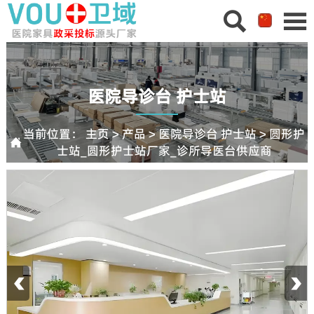


医院导诊台 护士站
当前位置：
主页
>
产品
>
医院导诊台 护士站
>
圆形护

士站_圆形护士站厂家_诊所导医台供应商
‹
›