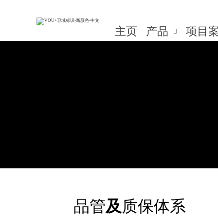

sampu@foxmail.com

项目
主页
产品
项目

品管
及
质保体系