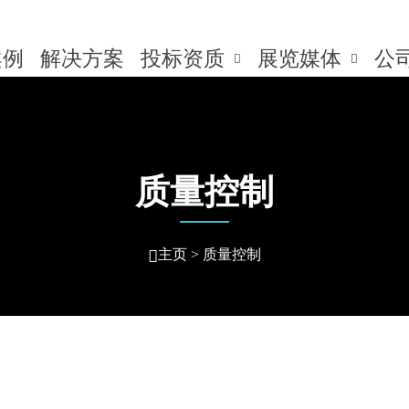

合作专线 15711700118
医院家具投标
案例
解决方案
投标资质
展览媒体
公


质量控制

主页
>
质量控制