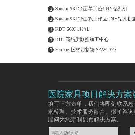
Sandar SKD 6面单工位CNY钻孔机

Sandar SKD 6面双工作区CNY钻孔

KDT 668J 封边机

KDT高品质数控加工中心

Homag 板材切割锯 SAWTEQ

医院家具项目解决方案
填写下方表单，我们将即刻联系您
求梳理、技术服务配合、报价咨询
顾问为您定制配套解决方案。