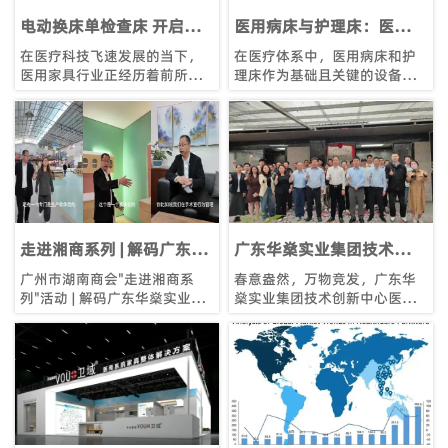
标（响应）和履约带来困扰等
问题进行现场提问。政府采购
电动换床单检查床 开启智
医用病床与护理床：医疗护
信息报社社长、高级编辑刘亚
慧医疗新体验
理的“无声守护者”
在医疗科技飞速发展的当下，
在医疗体系中，医用病床和护
利就上述提问进行专业细致的
医用家具行业正经历着前所未
理床作为基础且关键的设备，
解答。
有的变革。它不再仅仅是医院
默默承载着患者的康复希望，
环境的简单点缀，而是承载着
在整个医疗服务流程里扮演着
提升医疗服务效率、保障患者
无可替代的重要角色。从患者
安全与舒适的重要使命。在这
入院接受治疗的那一刻起，病
个充满机遇与挑战的行业中，
床便成为了他们**亲密的 “伙
广东华燊实业集团研发部门，
伴”，为其提供休息与治疗的空
凭借卓越的技术实力和创新精
间；而护理床，则凭借更丰富
神，深挖行业需求，成为了医
的功能，为长期卧床或失能患
用家具领域的佼佼者，其中电
者的护理工作提供了极大便
走进湘商系列 | 解码广东华
广东华燊实业集团技术创新
动换床单检查床（电动诊疗
利，是提升护理质量、减轻护
燊实业有限公司的品质升级
中心医疗家具产品研发部门
广州市湖南商会"走进湘商系
春意盎然，万物竞发，广东华
床）更是其明星产品。在医院
理人员负担的得力助手 。毫不
之道
列"活动 | 解码广东华燊实业有
燊实业集团技术创新中心医疗
日常运营中，换床单看似是一
夸张地说，它们的存在直接关
限公司的品质升级之道。3月19
家具产品研发部门 迎来发展史
项简单的工作，实则存在诸多
系到患者的就医体验、康复进
日，广州市湖南商会一行走进
上的重要里程碑——技术创新中
痛点。医院患者数量众多，床
程以及医疗服务的整体水平，
广东华燊实业有限公司，深度
心正式揭牌。这一盛事不仅彰
位周转率高，这意味着换床单
是医疗领域得以有效运转的重
探访这家在新建医院工程项目
显了企业在技术研发领域的雄
的工作量极大；无论是医院诊
要基石。
中的医用家具政府采购招投标
心壮志，更成为推动行业革
室还是体检中心，都是存在病
项目中的医疗家具品牌排名**
新、赋能产业升级的关键力
菌的地方，若换床单操作不规
的企业，VOU+卫域医疗与医疗
量，专注于医院家具政府采购
范，可能造成交叉感染，威胁