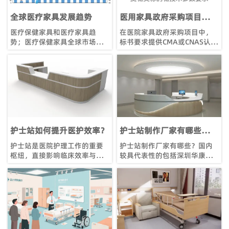
全球医疗家具发展趋势
医用家具政府采购项目中要
求家具的检测报告同时具有
医疗保健家具和医疗家具趋
在医院家具政府采购项目中，
CMA和CNAS认证标识合理
势；医疗保健家具全球市场趋
标书要求提供CMA或CNAS认证
吗
势分析；医疗家具是医疗保健
的检测报告，主要基于以下法
基础设施的重要组成部分，在
律合规性、技术可靠性和采购
患者护理、舒适度和安全方面
需求特殊性三方面的考量：
发挥着关键作用，并有助于提
一、法律合规性要求、二、技
高医疗保健提供者的效率。
术可靠性与**性保障、三、采
购实践中的特殊考量
护士站如何提升医护效率？
护士站制作厂家有哪些？如
何选对专业定制服务商
护士站是医院护理工作的重要
护士站制作厂家有哪些？国内
枢纽，直接影响临床效率与患
较具代表性的包括深圳华康、
者安全。科学设计的护士站可
苏州医建、北京天坛、上海精
优化工作流、提升医护协作并
锐及广州康达等专业医疗家具
改善服务体验。本文将解析现
制造商。这些厂家专注医院空
代护士站的功能布局、人因工
间功能与人机工程，提供符合
程考量及空间整合策略，为医
院感控制与护理效率需求的一
院规划提供专业参考。
体化护士站解决方案。如需了
解各厂商产品特点与选型建