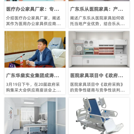
议，请继续阅读下文。
医疗办公家具厂家：专业设
广东乐从医院家具：产业优
计，打造舒适办公环境
势，引领医疗家具新风尚
介绍医疗办公家具厂家，阐述
阐述广东乐从医院家具如何依
其作为医用办公家具供应商，
托当地产业优势，结合乐从和
如何通过专业设计，为医院打
顺德医用工程家具的发展，引
造舒适的办公桌椅及整体办公
领医疗家具行业新风尚。
环境。
广东华燊实业集团成涛就医
医院家具项目中《政府采
疗家具采购问题在20届集
购》的竞争性磋商与竞争性
3月19日下午，在20届政府采
医院家具项目中《政府采购》
采大会上提问交流
谈判本质区别？
购集采大会供应商座谈会上，
的竞争性磋商与竞争性谈判本
作为供应商代表之一的广州华
质区别有？医用家具生产厂家
燊实业集团有限公司副总经理
从专业的角度详细阐述竞争性
成涛在会上就家具采购需求标
磋商与竞争性谈判在评审方
准化问题、家具采购低价竞争
法、适用场景、时间安排、文
问题和采购人采购需求调研不
件发售、专家组成等方面的本
够充分问题，以及家具定制化
质区别，帮助读者清晰了解两
产品缺乏相关标准给供应商投
种采购方式的特点及应用。