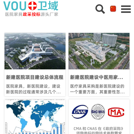


新建医院项目建设总体流程
新建医院建设中医用家具采
购的重要性
医院家具，新医院建设，建设
医疗家具采购是新医院建设的
新医院的过程通常涉及几个关
一个重要方面，其重要性怎么
键阶段：1.规划和可行性；2.设
强调也不为过。医疗家具采
计；3.审批；4.施工；5.装备；
购、医院建设、医疗家具、医
6.人员配备和培训；7.调试；8.
院建设项目
开业启动医院并开始患者护理
业务