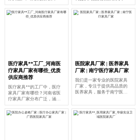
制造，确保产品符合医疗机
设备。作为**的医用柜厂
构的专业需求，兼具实用性
家，我们提供多种款式和规
与舒适性，广泛应用于各类
格的产品，满足不同医疗环
医院环境。
境的需求。同时，我们也是
业内认可的十大医用家具厂
家之一，以优质的产品和服
务赢得了客户的信赖。
医疗家具**工厂_河南医
医院家具厂家 | 医养家具
疗家具厂家有哪些_优质
厂家 | 南宁医疗家具厂家
供应商推荐
我们是一家专业的医院家具
厂家，专注于提供高品质的
医疗家具**的工厂中，医疗
医养家具，服务于南宁医疗
家具厂家有哪些？河南省医
家具厂家及全国客户，打造
疗家具厂家分布广泛，涵盖
安全、人性化的医疗环境。
多个**品牌，提供高品质的
医疗家具整体解决方案。