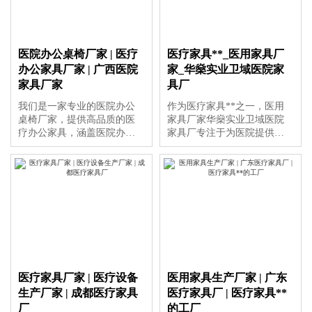
医院办公桌椅厂家 | 医疗
医疗家具**_医用家具厂
办公家具厂家 | 广西医院
家_华燊实业卫域医院家
家具厂家
具厂
我们是一家专业的医院办公
作为医疗家具**之一，医用
桌椅厂家，提供高品质的医
家具厂家华燊实业卫域医院
疗办公家具，涵盖医院办公
家具厂专注于为医院提供高
桌椅、医疗办公家具的设计
品质、智能化的医用家具整
与定制。作为广西医院家具
体解决方案，涵盖导医台、
厂家，我们致力于为医疗机
护士站等多种产品，助力提
构打造舒适、高效的办公环
升医疗环境与医院形象。
境。
医疗家具厂家 | 医疗设备
医用家具生产厂家 | 广东
生产厂家 | 成都医疗家具
医疗家具厂 | 医疗家具**
厂
的工厂