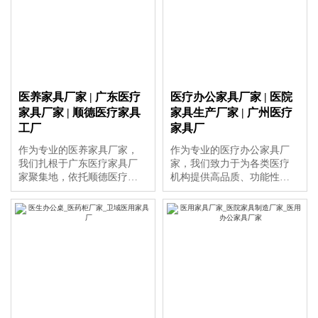
医养家具厂家 | 广东医疗
医疗办公家具厂家 | 医院
家具厂家 | 顺德医疗家具
家具生产厂家 | 广州医疗
工厂
家具厂
作为专业的医养家具厂家，
作为专业的医疗办公家具厂
我们扎根于广东医疗家具厂
家，我们致力于为各类医疗
家聚集地，依托顺德医疗家
机构提供高品质、功能性强
具工厂的先进工艺与丰富经
的医院家具。依托广州医疗
验，致力于为客户提供高品
家具厂的先进生产技术与严
质、环保安全的医疗及医养
格品质管理，产品涵盖导诊
结合空间解决方案，满足现
台、护士站、输液椅、医疗
代医疗机构及养老设施的多
床等，广泛应用于医院、诊
样化需求。
所及康复中心。作为医院家
具生产厂家，我们注重设计
与实用性的结合，打造安
全、舒适、高效的医疗空间
解决方案，满足现代医疗机